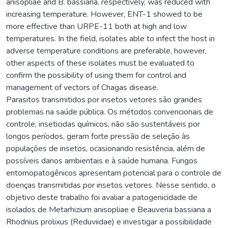
anisopliae and B. bassiana, respectively, was reduced with
increasing temperature. However, ENT-1 showed to be
more effective than URPE-11 both at high and low
temperatures. In the field, isolates able to infect the host in
adverse temperature conditions are preferable, however,
other aspects of these isolates must be evaluated to
confirm the possibility of using them for control and
management of vectors of Chagas disease.
Parasitos transmitidos por insetos vetores são grandes
problemas na saúde pública. Os métodos convencionais de
controle, inseticidas químicos, não são sustentáveis por
longos períodos, geram forte pressão de seleção às
populações de insetos, ocasionando resistência, além de
possíveis danos ambientais e à saúde humana. Fungos
entomopatogênicos apresentam potencial para o controle de
doenças transmitidas por insetos vetores. Nesse sentido, o
objetivo deste trabalho foi avaliar a patogenicidade de
isolados de Metarhizium anisopliae e Beauveria bassiana a
Rhodnius prolixus (Reduviidae) e investigar a possibilidade