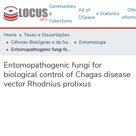
Communities
All of
Oth
&
Statistics
DSpace
inform
Collections
Home
Teses e Dissertações
Ciências Biológicas e da Saúde
Entomologia
Entomopathogenic fungi for biological control of Chagas disease vector Rhodnius prolixus
Entomopathogenic fungi for
biological control of Chagas disease
vector Rhodnius prolixus