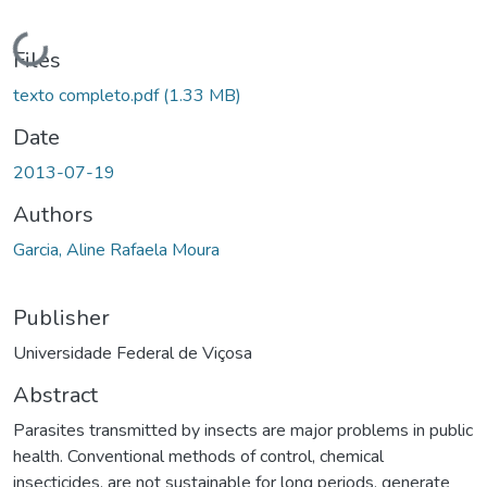
Loading...
Files
texto completo.pdf
(1.33 MB)
Date
2013-07-19
Authors
Garcia, Aline Rafaela Moura
Publisher
Universidade Federal de Viçosa
Abstract
Parasites transmitted by insects are major problems in public
health. Conventional methods of control, chemical
insecticides, are not sustainable for long periods, generate