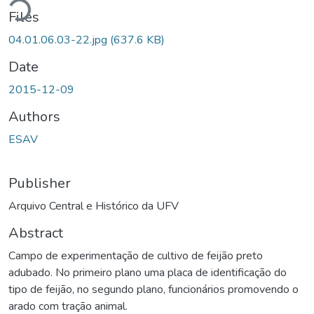
ding...
Files
04.01.06.03-22.jpg
(637.6 KB)
Date
2015-12-09
Authors
ESAV
Publisher
Arquivo Central e Histórico da UFV
Abstract
Campo de experimentação de cultivo de feijão preto
adubado. No primeiro plano uma placa de identificação do
tipo de feijão, no segundo plano, funcionários promovendo o
arado com tração animal.