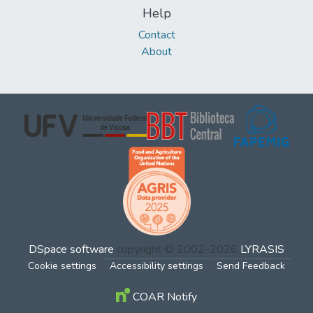
Help
Contact
About
DSpace software
copyright © 2002-2026
LYRASIS
Cookie settings
Accessibility settings
Send Feedback
COAR Notify