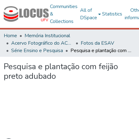
Communities
All of
Oth
&
Statistics
DSpace
inform
Collections
Home
Memória Institucional
Acervo Fotográfico do ACH-UFV
Fotos da ESAV
Série Ensino e Pesquisa
Pesquisa e plantação com feijão preto adubado
Pesquisa e plantação com feijão
preto adubado