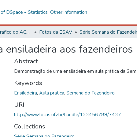
l of DSpace
Statistics
Other information
Acervo Fotográfico do ACH-UFV
Fotos da ESAV
Série Semana do Fazendei
ensiladeira aos fazendeiros
Abstract
Demonstração de uma ensiladeira em aula prática da Sem
Keywords
Ensiladeira
,
Aula prática
,
Semana do Fazendeiro
URI
http://www.locus.ufv.br/handle/123456789/7437
Collections
Série Semana do Fazendeiro