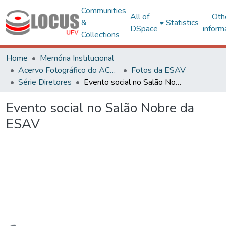
Communities
All of
Oth
&
Statistics
DSpace
inform
Collections
Home
Memória Institucional
Acervo Fotográfico do ACH-UFV
Fotos da ESAV
Série Diretores
Evento social no Salão Nobre da ESAV
Evento social no Salão Nobre da
ESAV