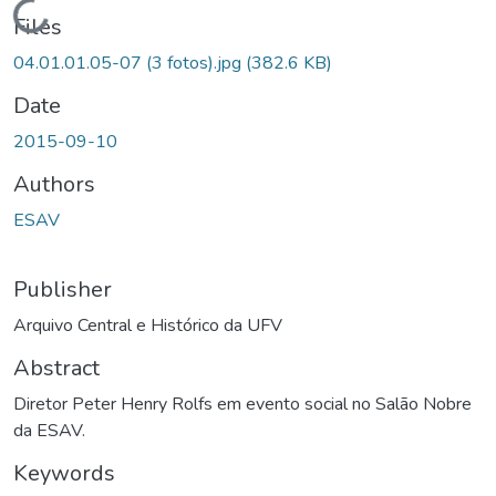
Loading...
Files
04.01.01.05-07 (3 fotos).jpg
(382.6 KB)
Date
2015-09-10
Authors
ESAV
Publisher
Arquivo Central e Histórico da UFV
Abstract
Diretor Peter Henry Rolfs em evento social no Salão Nobre
da ESAV.
Keywords