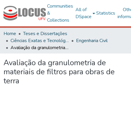
Communities
All of
Oth
&
Statistics
DSpace
inform
Collections
Home
Teses e Dissertações
Ciências Exatas e Tecnológicas
Engenharia Civil
Avaliação da granulometria de materiais de filtros para obras de terra
Avaliação da granulometria de
materiais de filtros para obras de
terra