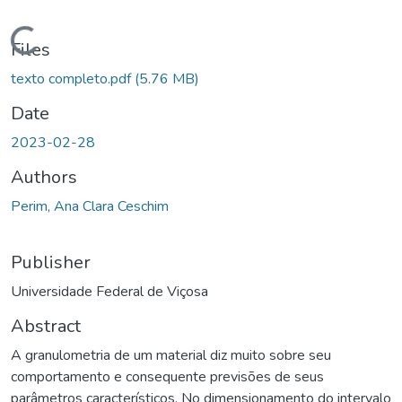
ading...
Files
texto completo.pdf
(5.76 MB)
Date
2023-02-28
Authors
Perim, Ana Clara Ceschim
Publisher
Universidade Federal de Viçosa
Abstract
A granulometria de um material diz muito sobre seu
comportamento e consequente previsões de seus
parâmetros característicos. No dimensionamento do intervalo