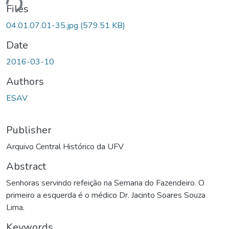
ding...
Files
04.01.07.01-35.jpg
(579.51 KB)
Date
2016-03-10
Authors
ESAV
Publisher
Arquivo Central Histórico da UFV
Abstract
Senhoras servindo refeição na Semana do Fazendeiro. O
primeiro a esquerda é o médico Dr. Jacinto Soares Souza
Lima.
Keywords