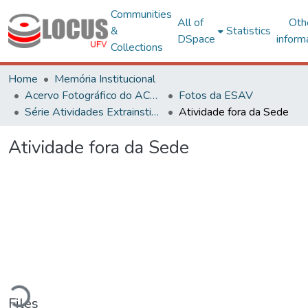
Communities
All of
Oth
&
Statistics
DSpace
inform
Collections
Home
Memória Institucional
Acervo Fotográfico do ACH-UFV
Fotos da ESAV
Série Atividades Extrainstitucionais
Atividade fora da Sede
Atividade fora da Sede
ading...
Files