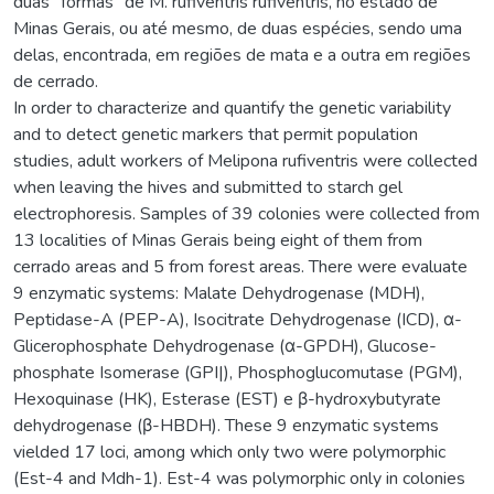
duas “formas” de M. rufiventris rufiventris, no estado de
Minas Gerais, ou até mesmo, de duas espécies, sendo uma
delas, encontrada, em regiões de mata e a outra em regiões
de cerrado.
In order to characterize and quantify the genetic variability
and to detect genetic markers that permit population
studies, adult workers of Melipona rufiventris were collected
when leaving the hives and submitted to starch gel
electrophoresis. Samples of 39 colonies were collected from
13 localities of Minas Gerais being eight of them from
cerrado areas and 5 from forest areas. There were evaluate
9 enzymatic systems: Malate Dehydrogenase (MDH),
Peptidase-A (PEP-A), Isocitrate Dehydrogenase (ICD), α-
Glicerophosphate Dehydrogenase (α-GPDH), Glucose-
phosphate Isomerase (GPI|), Phosphoglucomutase (PGM),
Hexoquinase (HK), Esterase (EST) e β-hydroxybutyrate
dehydrogenase (β-HBDH). These 9 enzymatic systems
vielded 17 loci, among which only two were polymorphic
(Est-4 and Mdh-1). Est-4 was polymorphic only in colonies