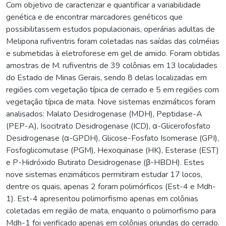
Com objetivo de caracterizar e quantificar a variabilidade
genética e de encontrar marcadores genéticos que
possibilitassem estudos populacionais, operárias adultas de
Melipona rufiventris foram coletadas nas saídas das colméias
e submetidas à eletroforese em gel de amido. Foram obtidas
amostras de M. rufiventris de 39 colônias em 13 localidades
do Estado de Minas Gerais, sendo 8 delas localizadas em
regiões com vegetação típica de cerrado e 5 em regiões com
vegetação típica de mata. Nove sistemas enzimáticos foram
analisados: Malato Desidrogenase (MDH), Peptidase-A
(PEP-A), Isocitrato Desidrogenase (ICD), α-Glicerofosfato
Desidrogenase (α-GPDH), Glicose-Fosfato Isomerase (GPI),
Fosfoglicomutase (PGM), Hexoquinase (HK), Esterase (EST)
e P-Hidróxido Butirato Desidrogenase (β-HBDH). Estes
nove sistemas enzimáticos permitiram estudar 17 locos,
dentre os quais, apenas 2 foram polimórficos (Est-4 e Mdh-
1). Est-4 apresentou polimorfismo apenas em colônias
coletadas em região de mata, enquanto o polimorfismo para
Mdh-1 foi verificado apenas em colônias oriundas do cerrado.