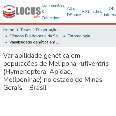
Communities
All of
Oth
&
Statistics
DSpace
inform
Collections
Home
Teses e Dissertações
Ciências Biológicas e da Saúde
Entomologia
Variabilidade genética em populações de Melipona rufiventris (Hymenoptera: Apidae, Meliponinae) no estado de Minas Gerais – Brasil
Variabilidade genética em
populações de Melipona rufiventris
(Hymenoptera: Apidae,
Meliponinae) no estado de Minas
Gerais – Brasil