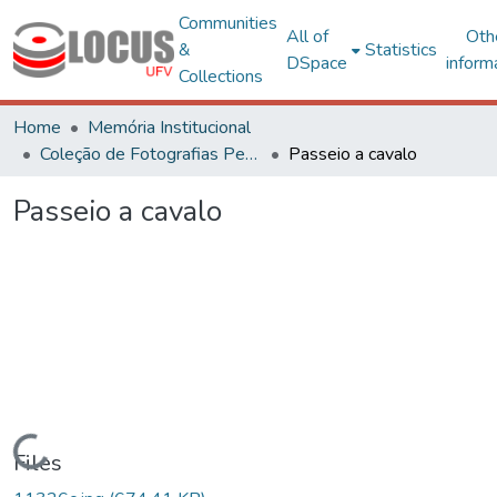
Communities
All of
Oth
&
Statistics
DSpace
inform
Collections
Home
Memória Institucional
Coleção de Fotografias Peter Henry Rolfs
Passeio a cavalo
Passeio a cavalo
Loading...
Files