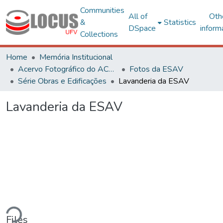
Communities
All of
Oth
&
Statistics
DSpace
inform
Collections
Home
Memória Institucional
Acervo Fotográfico do ACH-UFV
Fotos da ESAV
Série Obras e Edificações
Lavanderia da ESAV
Lavanderia da ESAV
ding...
Files