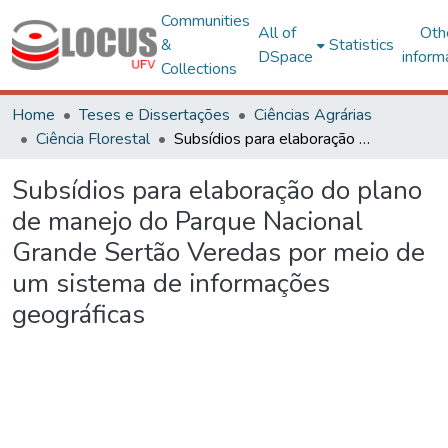
Communities
All of
Oth
&
Statistics
DSpace
inform
Collections
Home
Teses e Dissertações
Ciências Agrárias
Ciência Florestal
Subsídios para elaboração do plano de manejo do Parque Nacional Grande Sertão Veredas por meio de um sistema de informações geográficas
Subsídios para elaboração do plano
de manejo do Parque Nacional
Grande Sertão Veredas por meio de
um sistema de informações
geográficas