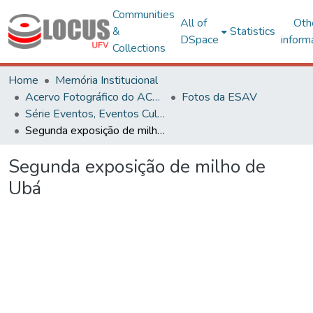
Communities
All of
Oth
&
Statistics
DSpace
inform
Collections
Home
Memória Institucional
Acervo Fotográfico do ACH-UFV
Fotos da ESAV
Série Eventos, Eventos Culturais e Projetos
Segunda exposição de milho de Ubá
Segunda exposição de milho de
Ubá