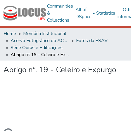
Communities
All of
Oth
&
Statistics
DSpace
inform
Collections
Home
Memória Institucional
Acervo Fotográfico do ACH-UFV
Fotos da ESAV
Série Obras e Edificações
Abrigo nº. 19 - Celeiro e Expurgo
Abrigo nº. 19 - Celeiro e Expurgo
ding...