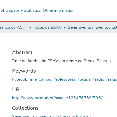
l of DSpace
Statistics
Other information
Acervo Fotográfico do ACH-UFV
Fotos da ESAV
Abstract
Time de futebol da ESAV em frente ao Prédio Principal.
Keywords
Futebol
,
Time
,
Campo
,
Professores
,
Torcida
,
Prédio Princip
URI
http://www.locus.ufv.br/handle/123456789/7950
Collections
Série Eventos, Eventos Culturais e Projetos