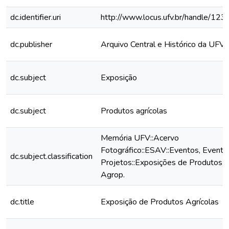
dc.identifier.uri
http://www.locus.ufv.br/handle/1
dc.publisher
Arquivo Central e Histórico da UFV
dc.subject
Exposição
dc.subject
Produtos agrícolas
Memória UFV::Acervo
Fotográfico::ESAV::Eventos, Eventos
dc.subject.classification
Projetos::Exposições de Produtos 
Agrop.
dc.title
Exposição de Produtos Agrícolas