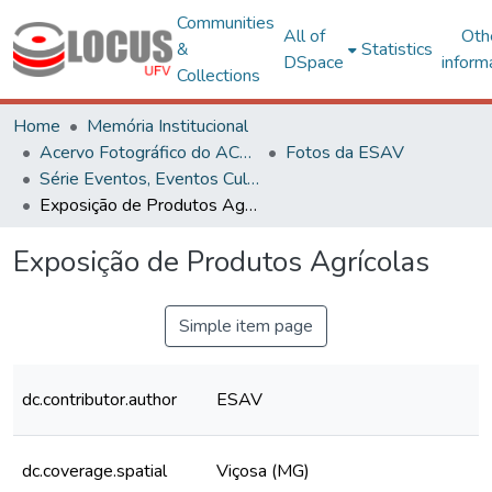
Communities
All of
Oth
&
Statistics
DSpace
inform
Collections
Home
Memória Institucional
Acervo Fotográfico do ACH-UFV
Fotos da ESAV
Série Eventos, Eventos Culturais e Projetos
Exposição de Produtos Agrícolas
Exposição de Produtos Agrícolas
Simple item page
dc.contributor.author
ESAV
dc.coverage.spatial
Viçosa (MG)