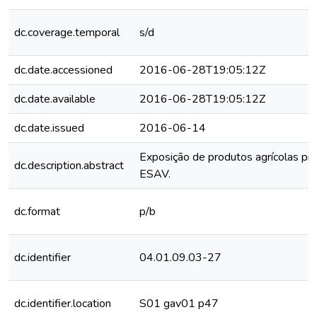
dc.coverage.temporal
s/d
dc.date.accessioned
2016-06-28T19:05:12Z
dc.date.available
2016-06-28T19:05:12Z
dc.date.issued
2016-06-14
Exposição de produtos agrícolas pr
dc.description.abstract
ESAV.
dc.format
p/b
dc.identifier
04.01.09.03-27
dc.identifier.location
S01 gav01 p47