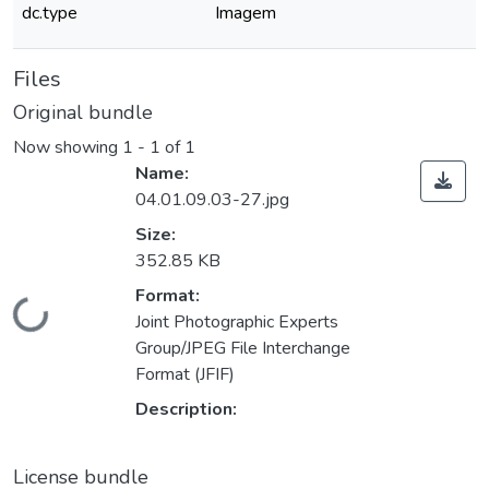
dc.type
Imagem
Files
Original bundle
Now showing
1 - 1 of 1
Name:
04.01.09.03-27.jpg
Size:
352.85 KB
Format:
Loading...
Joint Photographic Experts
Group/JPEG File Interchange
Format (JFIF)
Description:
License bundle