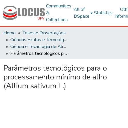
Communities
All of
Oth
&
Statistics
DSpace
inform
Collections
Home
Teses e Dissertações
Ciências Exatas e Tecnológicas
Ciência e Tecnologia de Alimentos
Parâmetros tecnológicos para o processamento mínimo de alho (Allium sativum L.)
Parâmetros tecnológicos para o
processamento mínimo de alho
(Allium sativum L.)