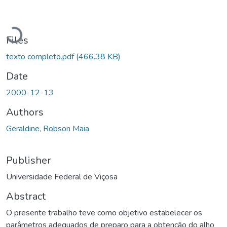
Loading...
Files
texto completo.pdf
(466.38 KB)
Date
2000-12-13
Authors
Geraldine, Robson Maia
Publisher
Universidade Federal de Viçosa
Abstract
O presente trabalho teve como objetivo estabelecer os
parâmetros adequados de preparo para a obtenção do alho