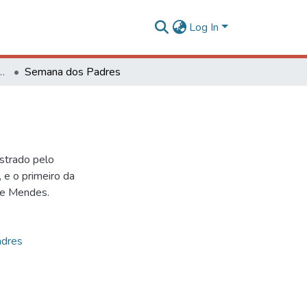
Log In
des Extrainstitucionais
Semana dos Padres
strado pelo
 e o primeiro da
dre Mendes.
adres