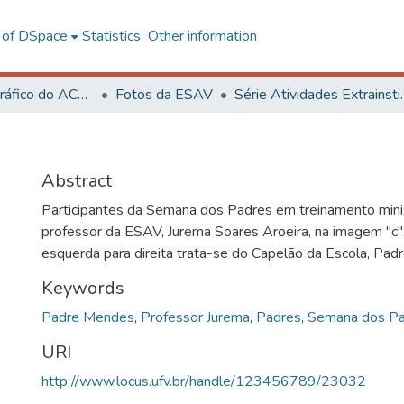
l of DSpace
Statistics
Other information
Acervo Fotográfico do ACH-UFV
Fotos da ESAV
Série Ativida
Abstract
Participantes da Semana dos Padres em treinamento mini
professor da ESAV, Jurema Soares Aroeira, na imagem "c",
esquerda para direita trata-se do Capelão da Escola, Pa
Keywords
Padre Mendes
,
Professor Jurema
,
Padres
,
Semana dos P
URI
http://www.locus.ufv.br/handle/123456789/23032