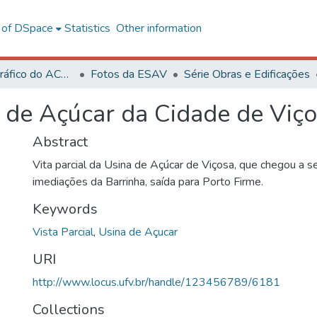
l of DSpace
Statistics
Other information
Acervo Fotográfico do ACH-UFV
Fotos da ESAV
Série Obras e Edificações
a de Açúcar da Cidade de Viç
Abstract
Vita parcial da Usina de Açúcar de Viçosa, que chegou a se
imediações da Barrinha, saída para Porto Firme.
Keywords
Vista Parcial
,
Usina de Açucar
URI
http://www.locus.ufv.br/handle/123456789/6181
Collections