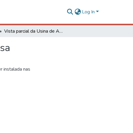
Log In
Vista parcial da Usina de Açúcar da Cidade de Viçosa
osa
r instalada nas