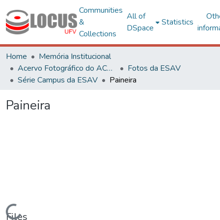
Communities
All of
Oth
&
Statistics
DSpace
inform
Collections
Home
Memória Institucional
Acervo Fotográfico do ACH-UFV
Fotos da ESAV
Série Campus da ESAV
Paineira
Paineira
Loading...
Files