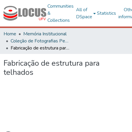
Communities
All of
Oth
&
Statistics
DSpace
inform
Collections
Home
Memória Institucional
Coleção de Fotografias Peter Henry Rolfs
Fabricação de estrutura para telhados
Fabricação de estrutura para
telhados