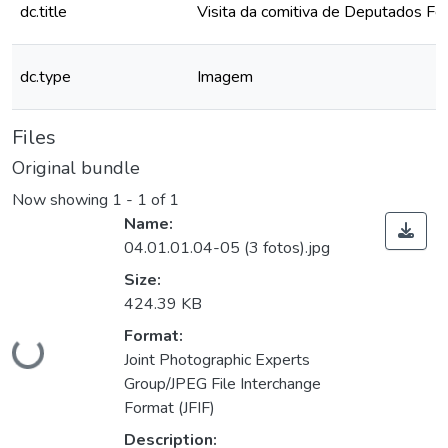
dc.title
Visita da comitiva de Deputados F
dc.type
Imagem
Files
Original bundle
Now showing
1 - 1 of 1
Name:
04.01.01.04-05 (3 fotos).jpg
Size:
424.39 KB
Format:
Loading...
Joint Photographic Experts
Group/JPEG File Interchange
Format (JFIF)
Description: