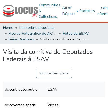
Communities
All of
Oth
&
Statistics
DSpace
inform
Collections
Home
Memória Institucional
Acervo Fotográfico do ACH-UFV
Fotos da ESAV
Série Diretores
Visita da comitiva de Deputados Federais à ESAV
Visita da comitiva de Deputados
Federais à ESAV
Simple item page
dc.contributor.author
ESAV
dc.coverage.spatial
Viçosa