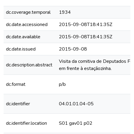
dc.coverage.temporal
1934
dc.date.accessioned
2015-09-08T18:41:35Z
dc.date.available
2015-09-08T18:41:35Z
dc.date.issued
2015-09-08
Visita da comitiva de Deputados Fe
dc.description.abstract
em frente à estaçãozinha.
dc.format
p/b
dc.identifier
04.01.01.04-05
dc.identifier.location
S01 gav01 p02