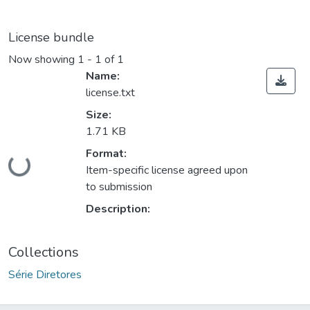
License bundle
Now showing
1 - 1 of 1
Name:
license.txt
Size:
1.71 KB
Format:
Loading...
Item-specific license agreed upon
to submission
Description:
Collections
Série Diretores