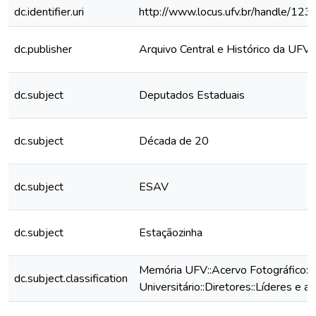
dc.identifier.uri
http://www.locus.ufv.br/handle/1
dc.publisher
Arquivo Central e Histórico da UFV
dc.subject
Deputados Estaduais
dc.subject
Década de 20
dc.subject
ESAV
dc.subject
Estaçãozinha
Memória UFV::Acervo Fotográfico:
dc.subject.classification
Universitário::Diretores::Líderes e a