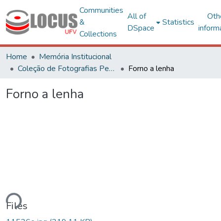
Communities
All of
Oth
&
Statistics
DSpace
inform
Collections
Home
Memória Institucional
Coleção de Fotografias Peter Henry Rolfs
Forno a lenha
Forno a lenha
ding...
Files