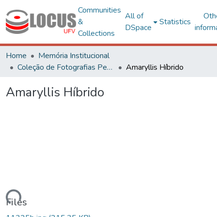
Communities
All of
Oth
&
Statistics
DSpace
inform
Collections
Home
Memória Institucional
Coleção de Fotografias Peter Henry Rolfs
Amaryllis Híbrido
Amaryllis Híbrido
oading...
Files