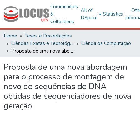
Communities
All of
Oth
&
Statistics
DSpace
inform
Collections
Home
Teses e Dissertações
Ciências Exatas e Tecnológicas
Ciência da Computação
Proposta de uma nova abordagem para o processo de montagem de novo de sequências de DNA obtidas de sequenciadores de nova geração
Proposta de uma nova abordagem
para o processo de montagem de
novo de sequências de DNA
obtidas de sequenciadores de nova
geração