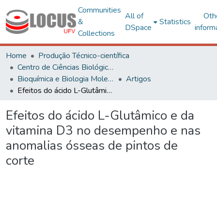
Communities
All of
Oth
&
Statistics
DSpace
inform
Collections
Home
Produção Técnico-científica
Centro de Ciências Biológicas e da Saúde
Bioquímica e Biologia Molecular
Artigos
Efeitos do ácido L-Glutâmico e da vitamina D3 no desempenho e nas anomalias ósseas de pintos de corte
Efeitos do ácido L-Glutâmico e da
vitamina D3 no desempenho e nas
anomalias ósseas de pintos de
corte