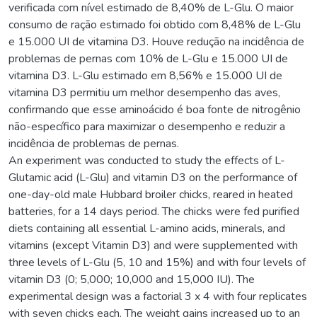
verificada com nível estimado de 8,40% de L-Glu. O maior
consumo de ração estimado foi obtido com 8,48% de L-Glu
e 15.000 UI de vitamina D3. Houve redução na incidência de
problemas de pernas com 10% de L-Glu e 15.000 UI de
vitamina D3. L-Glu estimado em 8,56% e 15.000 UI de
vitamina D3 permitiu um melhor desempenho das aves,
confirmando que esse aminoácido é boa fonte de nitrogênio
não-específico para maximizar o desempenho e reduzir a
incidência de problemas de pernas.
An experiment was conducted to study the effects of L-
Glutamic acid (L-Glu) and vitamin D3 on the performance of
one-day-old male Hubbard broiler chicks, reared in heated
batteries, for a 14 days period. The chicks were fed purified
diets containing all essential L-amino acids, minerals, and
vitamins (except Vitamin D3) and were supplemented with
three levels of L-Glu (5, 10 and 15%) and with four levels of
vitamin D3 (0; 5,000; 10,000 and 15,000 IU). The
experimental design was a factorial 3 x 4 with four replicates
with seven chicks each. The weight gains increased up to an