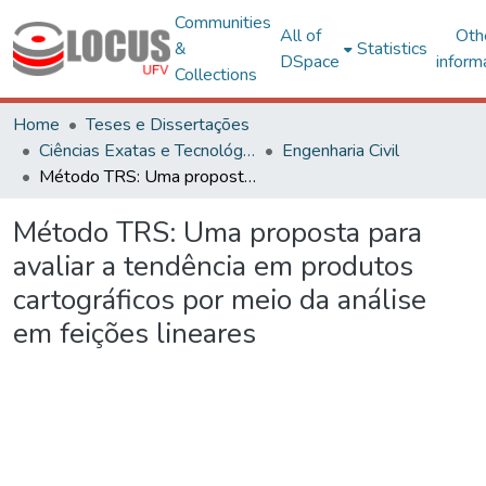
Communities
All of
Oth
&
Statistics
DSpace
inform
Collections
Home
Teses e Dissertações
Ciências Exatas e Tecnológicas
Engenharia Civil
Método TRS: Uma proposta para avaliar a tendência em produtos cartográficos por meio da análise em feições lineares
Método TRS: Uma proposta para
avaliar a tendência em produtos
cartográficos por meio da análise
em feições lineares