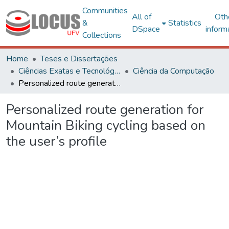
Communities
All of
Oth
&
Statistics
DSpace
inform
Collections
Home
Teses e Dissertações
Ciências Exatas e Tecnológicas
Ciência da Computação
Personalized route generation for Mountain Biking cycling based on the user’s profile
Personalized route generation for
Mountain Biking cycling based on
the user’s profile