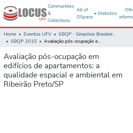
Communities
All of
Oth
&
Statistics
DSpace
inform
Collections
Home
Eventos UFV
SBQP - Simpósio Brasileiro de Qualidade do Projeto no Ambiente Construído
SBQP 2015
Avaliação pós-ocupação em edifícios de apartamentos: a qualidade espacial e ambiental em Ribeirão Preto/SP
Avaliação pós-ocupação em
edifícios de apartamentos: a
qualidade espacial e ambiental em
Ribeirão Preto/SP