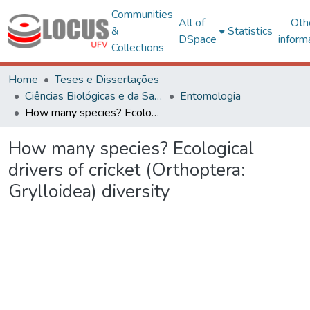
Communities
All of
Oth
&
Statistics
DSpace
inform
Collections
Home
Teses e Dissertações
Ciências Biológicas e da Saúde
Entomologia
How many species? Ecological drivers of cricket (Orthoptera: Grylloidea) diversity
How many species? Ecological
drivers of cricket (Orthoptera:
Grylloidea) diversity