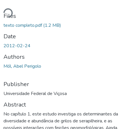
ading...
Files
texto completo.pdf
(1.2 MB)
Date
2012-02-24
Authors
Mól, Abel Perigolo
Publisher
Universidade Federal de Viçosa
Abstract
No capítulo 1, este estudo investiga os determinantes da
diversidade e abundância de grilos de serapilheira, e as
possíveis interações com feições geomorfológicas. Ainda,