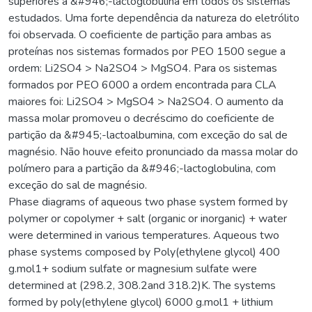
superiores a &#946;-lactoglobulina em todos os sistemas
estudados. Uma forte dependência da natureza do eletrólito
foi observada. O coeficiente de partição para ambas as
proteínas nos sistemas formados por PEO 1500 segue a
ordem: Li2SO4 > Na2SO4 > MgSO4. Para os sistemas
formados por PEO 6000 a ordem encontrada para CLA
maiores foi: Li2SO4 > MgSO4 > Na2SO4. O aumento da
massa molar promoveu o decréscimo do coeficiente de
partição da &#945;-lactoalbumina, com exceção do sal de
magnésio. Não houve efeito pronunciado da massa molar do
polímero para a partição da &#946;-lactoglobulina, com
exceção do sal de magnésio.
Phase diagrams of aqueous two phase system formed by
polymer or copolymer + salt (organic or inorganic) + water
were determined in various temperatures. Aqueous two
phase systems composed by Poly(ethylene glycol) 400
g.mol1+ sodium sulfate or magnesium sulfate were
determined at (298.2, 308.2and 318.2)K. The systems
formed by poly(ethylene glycol) 6000 g.mol1 + lithium