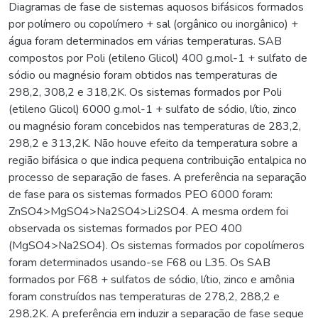
Diagramas de fase de sistemas aquosos bifásicos formados
por polímero ou copolímero + sal (orgânico ou inorgânico) +
água foram determinados em várias temperaturas. SAB
compostos por Poli (etileno Glicol) 400 g.mol-1 + sulfato de
sódio ou magnésio foram obtidos nas temperaturas de
298,2, 308,2 e 318,2K. Os sistemas formados por Poli
(etileno Glicol) 6000 g.mol-1 + sulfato de sódio, lítio, zinco
ou magnésio foram concebidos nas temperaturas de 283,2,
298,2 e 313,2K. Não houve efeito da temperatura sobre a
região bifásica o que indica pequena contribuição entalpica no
processo de separação de fases. A preferência na separação
de fase para os sistemas formados PEO 6000 foram:
ZnSO4>MgSO4>Na2SO4>Li2SO4. A mesma ordem foi
observada os sistemas formados por PEO 400
(MgSO4>Na2SO4). Os sistemas formados por copolímeros
foram determinados usando-se F68 ou L35. Os SAB
formados por F68 + sulfatos de sódio, lítio, zinco e amônia
foram construídos nas temperaturas de 278,2, 288,2 e
298,2K. A preferência em induzir a separação de fase segue