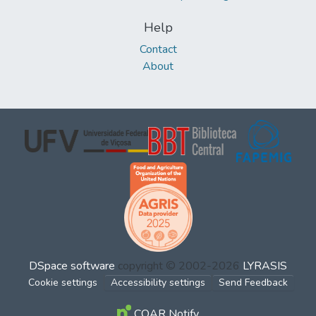
Help
Contact
About
DSpace software
copyright © 2002-2026
LYRASIS
Cookie settings
Accessibility settings
Send Feedback
COAR Notify