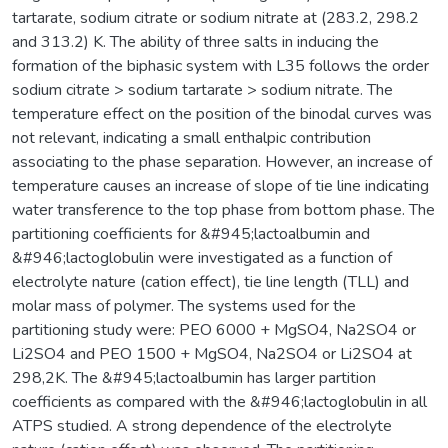
tartarate, sodium citrate or sodium nitrate at (283.2, 298.2
and 313.2) K. The ability of three salts in inducing the
formation of the biphasic system with L35 follows the order
sodium citrate > sodium tartarate > sodium nitrate. The
temperature effect on the position of the binodal curves was
not relevant, indicating a small enthalpic contribution
associating to the phase separation. However, an increase of
temperature causes an increase of slope of tie line indicating
water transference to the top phase from bottom phase. The
partitioning coefficients for &#945;lactoalbumin and
&#946;lactoglobulin were investigated as a function of
electrolyte nature (cation effect), tie line length (TLL) and
molar mass of polymer. The systems used for the
partitioning study were: PEO 6000 + MgSO4, Na2SO4 or
Li2SO4 and PEO 1500 + MgSO4, Na2SO4 or Li2SO4 at
298,2K. The &#945;lactoalbumin has larger partition
coefficients as compared with the &#946;lactoglobulin in all
ATPS studied. A strong dependence of the electrolyte