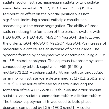
sulfate, sodium sulfate, magnesium sulfate or zinc sulfate
were determined at (283.2, 298.2 and 313.2) K. The
temperature effect on the binodal position was not
significant, indicating a small enthalpic contribution
associating to the phase segregation. The ability of three
salts in inducing the formation of the biphasic system with
PEO 6000 or PEO 400 (MgSO4>Na2SO4) the followed
the order ZnSO4>MgSO4>Na2SO4>Li2SO4. An increase of
molecular weight causes an increase of biphasic area. The
systems formed by copolymer were determined using a F68
or L35 triblock copolymer. The aqueous twophase systems
composed by triblock copolymer, F68 (8460 g
mol&#8722;1) + sodium sulfate, lithium sulfate, zinc sulfate
or ammonium sulfate were determined at (278.2, 288.2 and
298.2) K. The ability of these four salts in inducing the
formation of the ATPS with F68 follows the order: sodium
sulfate > zinc sulfate > ammonium sulfate > lithium sulfate.
The triblock copolymer L35 was used to build phase
diagrams composed by L35 (1900 g.mol1) + sodium