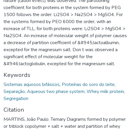
nature (cation effect) was observed. The partitioning
coefficient for both proteins in the system formed by PEG
1500 follows the order: Li2SO4 > Na2SO4 > MgSO4. For
the systems formed by PEO 6000 the order, with an
increase of TLL, for both proteins were: Li2SO4 > MgSO4 >
Na2SO4. An increase of molecular weight of polymer causes
a decrease of partition coefficient of &#945;lactoalbumin,
excepted for the magnesium salt. Don t was observed a
significant effect of molecular weight for the
&#946;lactoglobulin, excepted for the magnesium salt.
Keywords
Sistemas aquosos bifásicos
,
Proteínas do soro do leite
,
Separação
,
Aqueous two phase system
,
Whey milk protein
,
Segregation
Citation
MARTINS, João Paulo. Ternary Diagrams formed by polymer
or triblock copolymer + salt + water and partition of whey