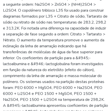
a seguinte ordem: Na2SO4 > ZnSO4 > (NH4)2SO4 >
Li2SO4. O copolímero tribloco L35 foi usado para construir
diagramas formados por L35 + Citrato de sódio, Tartarato de
sódio ou nitrato de sódio nas temperaturas de 283,2, 298,2
e 313,2K. Foi notada uma diferença na capacidade de induzir
a separação de fase segundo a ordem: Citrato > Tartarato >
Nitrato. O aumento da temperatura promove o aumento da
inclinação da linha de amarração indicando que há
transferências de moléculas de água da fase superior para
inferior. Os coeficientes de partição para a &#945;-
lactoalbumina e &#946;-lactoglobulina foram investigados
em função da natureza do eletrólito (efeito do cátion),
comprimento da linha de amarração e massa molecular do
polímero. Os sistemas usados na partição destas proteínas
foram: PEO 6000 + MgSO4, PEO 6000 + Na2SO4, PEO
6000 + Li2SO4 e PEO 1500 + MgSO4, PEO 1500 +
Na2SO4, PEO 1500 + Li2SO4 na temperatura de 298,2K.
A &#945;-lactoalbumina apresentou coeficientes de partição