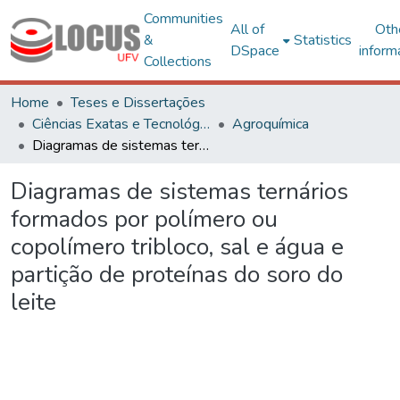
Communities
All of
Oth
&
Statistics
DSpace
inform
Collections
Home
Teses e Dissertações
Ciências Exatas e Tecnológicas
Agroquímica
Diagramas de sistemas ternários formados por polímero ou copolímero tribloco, sal e água e partição de proteínas do soro do leite
Diagramas de sistemas ternários
formados por polímero ou
copolímero tribloco, sal e água e
partição de proteínas do soro do
leite