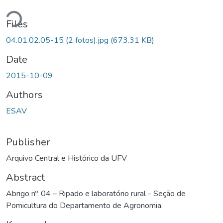
ding...
Files
04.01.02.05-15 (2 fotos).jpg
(673.31 KB)
Date
2015-10-09
Authors
ESAV
Publisher
Arquivo Central e Histórico da UFV
Abstract
Abrigo nº. 04 – Ripado e laboratório rural - Seção de
Pomicultura do Departamento de Agronomia.