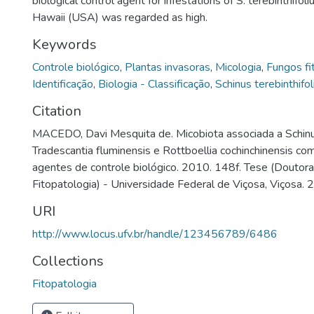
biological control agent for infestations of S. terebinthifoli
Hawaii (USA) was regarded as high.
Keywords
Controle biológico
,
Plantas invasoras
,
Micologia
,
Fungos fi
Identificação
,
Biologia - Classificação
,
Schinus terebinthifol
Citation
MACEDO, Davi Mesquita de. Micobiota associada a Schinus 
Tradescantia fluminensis e Rottboellia cochinchinensis co
agentes de controle biológico. 2010. 148f. Tese (Douto
Fitopatologia) - Universidade Federal de Viçosa, Viçosa. 
URI
http://www.locus.ufv.br/handle/123456789/6486
Collections
Fitopatologia