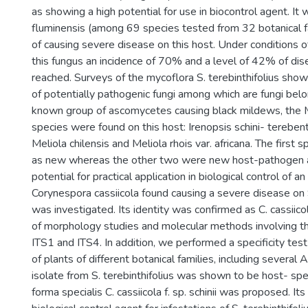
as showing a high potential for use in biocontrol agent. It w
fluminensis (among 69 species tested from 32 botanical f
of causing severe disease on this host. Under conditions of
this fungus an incidence of 70% and a level of 42% of di
reached. Surveys of the mycoflora S. terebinthifolius show
of potentially pathogenic fungi among which are fungi belo
known group of ascomycetes causing black mildews, the 
species were found on this host: Irenopsis schini- terebenthi
Meliola chilensis and Meliola rhois var. africana. The first
as new whereas the other two were new host-pathogen a
potential for practical application in biological control of an
Corynespora cassiicola found causing a severe disease on S.
was investigated. Its identity was confirmed as C. cassiic
of morphology studies and molecular methods involving th
ITS1 and ITS4. In addition, we performed a specificity tes
of plants of different botanical families, including several
isolate from S. terebinthifolius was shown to be host- spe
forma specialis C. cassiicola f. sp. schinii was proposed. Its