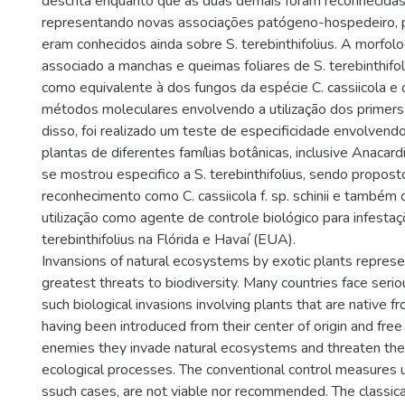
descrita enquanto que as duas demais foram reconhecida
representando novas associações patógeno-hospedeiro, p
eram conhecidos ainda sobre S. terebinthifolius. A morfol
associado a manchas e queimas foliares de S. terebinthifol
como equivalente à dos fungos da espécie C. cassiicola e
métodos moleculares envolvendo a utilização dos primers
disso, foi realizado um teste de especificidade envolven
plantas de diferentes famílias botânicas, inclusive Anacard
se mostrou especifico a S. terebinthifolius, sendo propost
reconhecimento como C. cassiicola f. sp. schinii e também 
utilização como agente de controle biológico para infestaç
terebinthifolius na Flórida e Havaí (EUA).
Invansions of natural ecosystems by exotic plants represe
greatest threats to biodiversity. Many countries face seri
such biological invasions involving plants that are native fro
having been introduced from their center of origin and free 
enemies they invade natural ecosystems and threaten the 
ecological processes. The conventional control measures us
ssuch cases, are not viable nor recommended. The classical