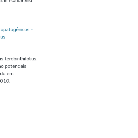
us in Florida and
topatogênicos -
ius
terebinthifolius,
mo potenciais
rado em
2010.