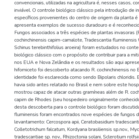
convencionais, utilizadas na agricultura é, nesses casos, co
inviável. O controle biológico clássico pela introdução de i
específicos provenientes do centro de origem da planta é
apresenta exemplos de sucesso duradouro e é reconheci
Fungos associados a três espécies de plantas invasoras (
cochinchinensis capim-camalote, Tradescantia fluminensis
Schinus terebinthifolius aroeira) foram estudados no cont
biológico clássico com o propósito de contribuir para a mi
nos EUA e Nova Zelândia e os resultados são aqui apre
hifomiceto foi descoberto atacando R. cochinchinensis no B
identidade foi esclarecida como sendo Bipolaris chloridis.
havia sido antes relatado no Brasil e nem sobre este hosp
mostrou capaz de atacar outras gramíneas além de R. cochi
capim de Rhodes (seu hospedeiro originalmente conhecido
desta descoberta para o controle biológico foram discutida
fluminensis foram encontrados nove espécies de fungos d
levantamento: Cercospora apii, Ceratobasidium tradescantia
Colletotrichum falcatum, Kordyana brasiliensis sp.nov., My
tradescantiae sp. nov., Rhizoctonia solani, Sclerotium rolfsi