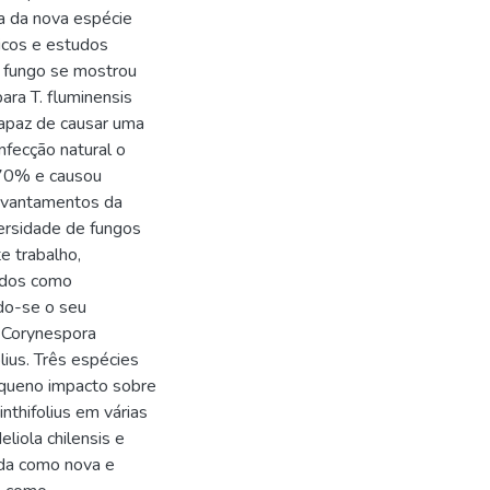
a da nova espécie
gicos e estudos
o fungo se mostrou
ara T. fluminensis
capaz de causar uma
nfecção natural o
 70% e causou
evantamentos da
versidade de fungos
e trabalho,
idos como
do-se o seu
e Corynespora
lius. Três espécies
equeno impacto sobre
inthifolius em várias
eliola chilensis e
cida como nova e