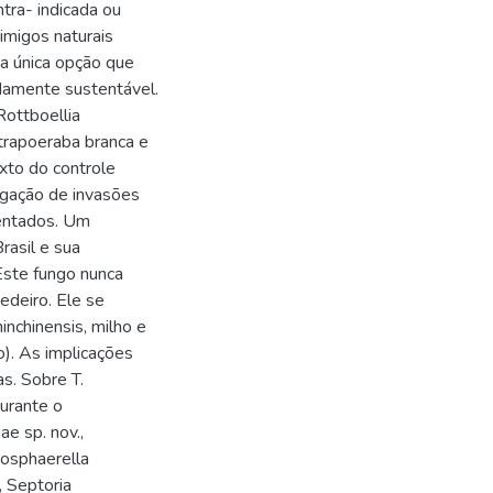
ntra- indicada ou
nimigos naturais
 a única opção que
damente sustentável.
Rottboellia
 trapoeraba branca e
exto do controle
tigação de invasões
sentados. Um
rasil e sua
 Este fungo nunca
edeiro. Ele se
nchinensis, milho e
). As implicações
s. Sobre T.
urante o
e sp. nov.,
cosphaerella
i, Septoria