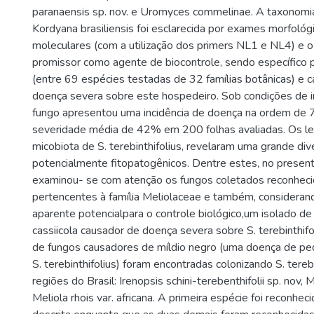
paranaensis sp. nov. e Uromyces commelinae. A taxonomi
Kordyana brasiliensis foi esclarecida por exames morfoló
moleculares (com a utilização dos primers NL1 e NL4) e 
promissor como agente de biocontrole, sendo específico p
(entre 69 espécies testadas de 32 famílias botânicas) e 
doença severa sobre este hospedeiro. Sob condições de i
fungo apresentou uma incidência de doença na ordem de
severidade média de 42% em 200 folhas avaliadas. Os l
micobiota de S. terebinthifolius, revelaram uma grande di
potencialmente fitopatogênicos. Dentre estes, no present
examinou- se com atenção os fungos coletados reconhec
pertencentes à família Meliolaceae e também, consideran
aparente potencialpara o controle biológico,um isolado d
cassiicola causador de doença severa sobre S. terebinthifo
de fungos causadores de míldio negro (uma doença de p
S. terebinthifolius) foram encontradas colonizando S. tereb
regiões do Brasil: Irenopsis schini-terebenthifolii sp. nov, M
Meliola rhois var. africana. A primeira espécie foi reconhe