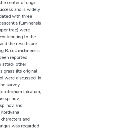
the center of origin
success and is widely
ciated with three
descantia fluminensis
epper tree) were
 contributing to the
 and the results are
g R. cochinchinensis
r been reported
o attack other
 grass (its original
rol were discussed. In
the survey:
letotrichum falcatum,
e sp. nov.,
sp. nov. and
 Kordyana
l characters and
 fungus was regarded