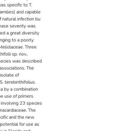
as specific to T.
amilies) and capable
 natural infection bu
sease severity was
ed a great diversity
nging to a poorly
Meliolaceae. Three
folii sp. nov.,
 species was described
ssociations. The
 isolate of
 terebinthifolius.
ola by a combination
e use of primers
t involving 23 species
 Anacardiaceae. The
cific and the new
 potential for use as