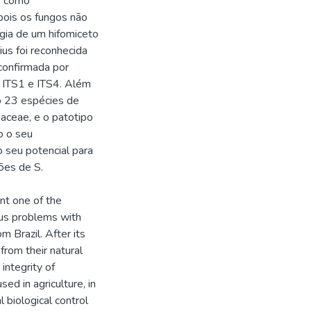
s como
ois os fungos não
ogia de um hifomiceto
ius foi reconhecida
 confirmada por
 ITS1 e ITS4. Além
do 23 espécies de
iaceae, e o patotipo
o o seu
o seu potencial para
ões de S.
nt one of the
ous problems with
m Brazil. After its
from their natural
integrity of
ed in agriculture, in
 biological control