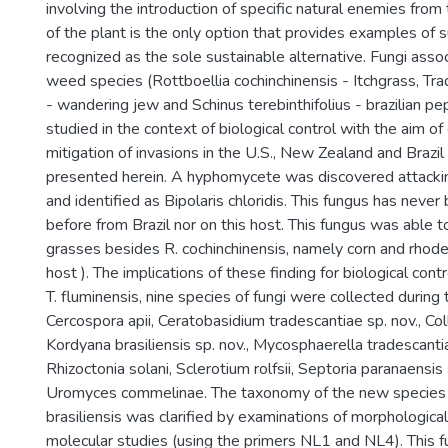
involving the introduction of specific natural enemies from 
of the plant is the only option that provides examples of 
recognized as the sole sustainable alternative. Fungi asso
weed species (Rottboellia cochinchinensis - Itchgrass, Tra
- wandering jew and Schinus terebinthifolius - brazilian p
studied in the context of biological control with the aim of
mitigation of invasions in the U.S., New Zealand and Brazil
presented herein. A hyphomycete was discovered attackin
and identified as Bipolaris chloridis. This fungus has neve
before from Brazil nor on this host. This fungus was able t
grasses besides R. cochinchinensis, namely corn and rhodes
host ). The implications of these finding for biological cont
T. fluminensis, nine species of fungi were collected during 
Cercospora apii, Ceratobasidium tradescantiae sp. nov., Col
Kordyana brasiliensis sp. nov., Mycosphaerella tradescantia
Rhizoctonia solani, Sclerotium rolfsii, Septoria paranaensis 
Uromyces commelinae. The taxonomy of the new species
brasiliensis was clarified by examinations of morphologica
molecular studies (using the primers NL1 and NL4). This