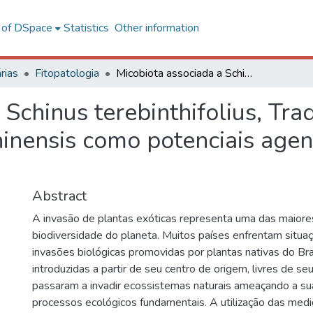
l of DSpace
Statistics
Other information
rias
Fitopatologia
Micobiota associada a Schinus terebinthifolius, Tradescantia fluminensis e Rottboellia cochinchinensis como potenciais agentes de controle biológico
 Schinus terebinthifolius, Tra
hinensis como potenciais agen
Abstract
A invasão de plantas exóticas representa uma das maior
biodiversidade do planeta. Muitos países enfrentam situ
invasões biológicas promovidas por plantas nativas do Bra
introduzidas a partir de seu centro de origem, livres de seu
passaram a invadir ecossistemas naturais ameaçando a su
processos ecológicos fundamentais. A utilização das medi