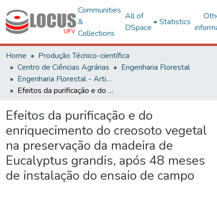
Communities
All of
Oth
&
Statistics
DSpace
inform
Collections
Home
Produção Técnico-científica
Centro de Ciências Agrárias
Engenharia Florestal
Engenharia Florestal - Artigos
Efeitos da purificação e do enriquecimento do creosoto vegetal na preservação da madeira de Eucalyptus grandis, após 48 meses de instalação do ensaio de campo
Efeitos da purificação e do
enriquecimento do creosoto vegetal
na preservação da madeira de
Eucalyptus grandis, após 48 meses
de instalação do ensaio de campo