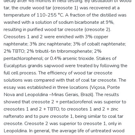
decay after 48 months in field testing. By distillation of wood
tar, the crude wood tar (creosote 1) was recovered at a
temperature of 110-255 °C. A fraction of the distilled was
washed with a solution of sodium bicarbonate at 9%,
resulting in purified wood tar creosote (creosote 2).
Creosotes 1 and 2 were enriched with 3% copper
naphtenate; 3% zinc naphtenate; 3% of cobalt naphtenate;
2% TBTO; 2% tributil-tin tribromophenate; 2%
pentachlorophenol; or 0.4% arsenic trioxide. Stakes of
Eucalyptus grandis sapwood were treated by following the
full cell process. The efficiency of wood tar creosote
solutions was compared with that of coal tar creosote. The
essay was established in three locations (Viçosa, Ponte
Nova and Leopoldina –Minas Gerais, Brazil). The results
showed that creosote 2 + pentaclorofenol was superior to
creosotes 1 and 2 + TBTO, to creosotes 1 and 2 + zinc
naftenato and to pure creosote 1, being similar to coal tar
creosote. Creosote 2 was superior to creosote 1, only in
Leopoldina. In general, the average life of untreated wood