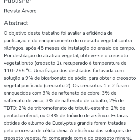
Publisher
Revista Árvore
Abstract
O objetivo deste trabalho foi avaliar a eficiência da
purificação e do enriquecimento do creosoto vegetal contra
xilófagos, após 48 meses de instalação do ensaio de campo.
Por destilação do alcatrão vegetal, obteve-se o creosoto
vegetal bruto (creosoto 1), recuperado à temperatura de
110-255 °C. Uma fração dos destilados foi lavada com
solução a 9% de bicarbonato de sódio, para obter o creosoto
vegetal purificado (creosoto 2). Os creosotos 1 e 2 foram
enriquecidos com 3% de naftenato de cobre; 3% de
naftenato de zinco; 3% de naftenato de cobalto; 2% de
TBTO; 2% de tribromofenato de tributil-estanho; 2% de
pentaclorofenol; ou 0,4% de trióxido de arsênico. Estacas
obtidas do alburno de Eucalyptus grandis foram tratadas
pelo processo de célula cheia. A eficiência das soluções de
creosoto vegetal foi comparada com a do creosoto mineral.