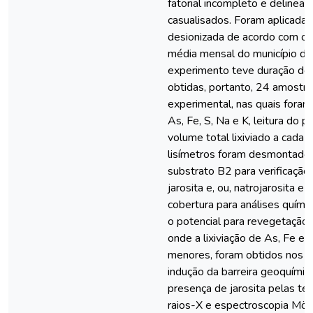
fatorial incompleto e deline
casualisados. Foram aplicada
desionizada de acordo com o 
média mensal do município d
experimento teve duração de
obtidas, portanto, 24 amostras
experimental, nas quais fora
As, Fe, S, Na e K, leitura do p
volume total lixiviado a cada
lisímetros foram desmontados
substrato B2 para verificaçã
jarosita e, ou, natrojarosita 
cobertura para análises química
o potencial para revegetação.
onde a lixiviação de As, Fe e 
menores, foram obtidos nos 
indução da barreira geoquímic
presença de jarosita pelas téc
raios-X e espectroscopia Mö