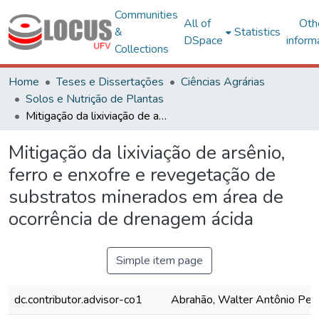
Communities
All of
Oth
&
Statistics
DSpace
inform
Collections
Home
Teses e Dissertações
Ciências Agrárias
Solos e Nutrição de Plantas
Mitigação da lixiviação de arsênio, ferro e enxofre e revegetação de substratos minerados em área de ocorrência de drenagem ácida
Mitigação da lixiviação de arsênio,
ferro e enxofre e revegetação de
substratos minerados em área de
ocorrência de drenagem ácida
Simple item page
dc.contributor.advisor-co1
Abrahão, Walter Antônio Pere