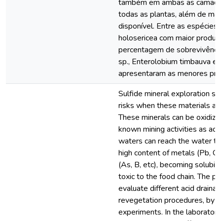
também em ambas as camadas,
todas as plantas, além de mai
disponível. Entre as espécies
holosericea com maior produ
percentagem de sobrevivência
sp., Enterolobium timbauva e 
apresentaram as menores pro
Sulfide mineral exploration s
risks when these materials ar
These minerals can be oxidize
known mining activities as aci
waters can reach the water ta
high content of metals (Pb, Cd,
(As, B, etc), becoming solubil
toxic to the food chain. The 
evaluate different acid draina
revegetation procedures, by l
experiments. In the laborator