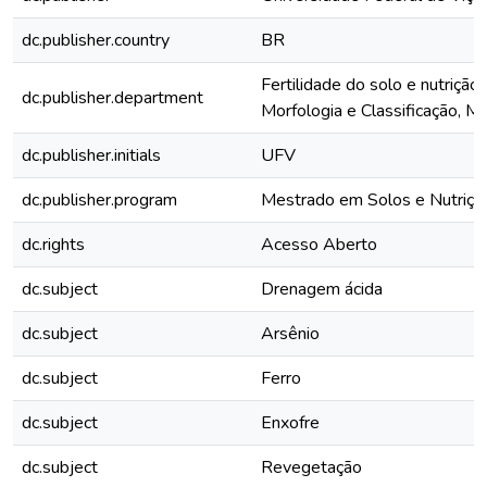
dc.publisher.country
BR
Fertilidade do solo e nutrição
dc.publisher.department
Morfologia e Classificação, Mi
dc.publisher.initials
UFV
dc.publisher.program
Mestrado em Solos e Nutriçã
dc.rights
Acesso Aberto
dc.subject
Drenagem ácida
dc.subject
Arsênio
dc.subject
Ferro
dc.subject
Enxofre
dc.subject
Revegetação