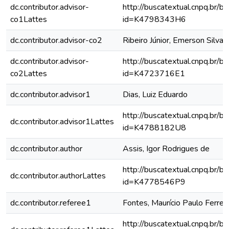
dc.contributor.advisor-
http://buscatextual.cnpq.br/bu
co1Lattes
id=K4798343H6
dc.contributor.advisor-co2
Ribeiro Júnior, Emerson Silva
dc.contributor.advisor-
http://buscatextual.cnpq.br/bu
co2Lattes
id=K4723716E1
dc.contributor.advisor1
Dias, Luiz Eduardo
http://buscatextual.cnpq.br/bu
dc.contributor.advisor1Lattes
id=K4788182U8
dc.contributor.author
Assis, Igor Rodrigues de
http://buscatextual.cnpq.br/bu
dc.contributor.authorLattes
id=K4778546P9
dc.contributor.referee1
Fontes, Maurício Paulo Ferreir
http://buscatextual.cnpq.br/bu