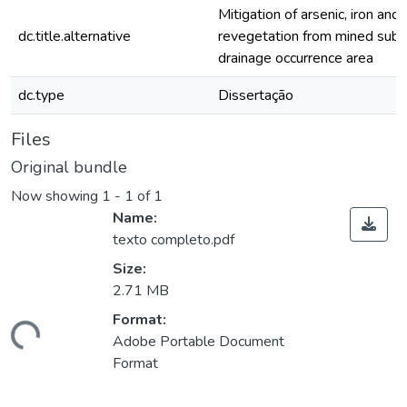
Mitigation of arsenic, iron and
dc.title.alternative
revegetation from mined subst
drainage occurrence area
dc.type
Dissertação
Files
Original bundle
Now showing
1 - 1 of 1
Name:
texto completo.pdf
Size:
2.71 MB
Loading...
Format:
Adobe Portable Document
Format