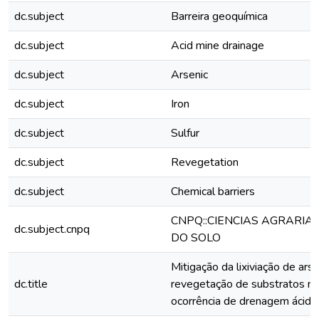
dc.subject
Barreira geoquímica
dc.subject
Acid mine drainage
dc.subject
Arsenic
dc.subject
Iron
dc.subject
Sulfur
dc.subject
Revegetation
dc.subject
Chemical barriers
CNPQ::CIENCIAS AGRARIAS
dc.subject.cnpq
DO SOLO
Mitigação da lixiviação de arsê
dc.title
revegetação de substratos m
ocorrência de drenagem ácida