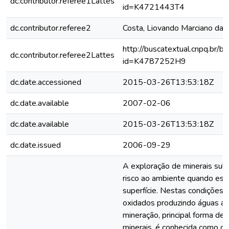
dc.contributor.referee1Lattes
id=K4721443T4
dc.contributor.referee2
Costa, Liovando Marciano da
http://buscatextual.cnpq.br/bu
dc.contributor.referee2Lattes
id=K4787252H9
dc.date.accessioned
2015-03-26T13:53:18Z
dc.date.available
2007-02-06
dc.date.available
2015-03-26T13:53:18Z
dc.date.issued
2006-09-29
A exploração de minerais sul
risco ao ambiente quando est
superfície. Nestas condições 
oxidados produzindo águas ác
mineração, principal forma de
minerais, é conhecida como d