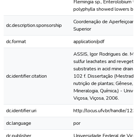
Flemingia sp., Enterolobium t
polyphylla showed lowers bio
Coordenação de Aperfeiçoame
dc.description.sponsorship
Superior
dc.format
application/pdf
ASSIS, Igor Rodrigues de. Miti
sulfur leachates and revegeta
substrates in acid mine drain
dc.identifier.citation
102 f. Dissertação (Mestrado 
nutrição de plantas; Gênese, M
Mineralogia, Química,) - Univ
Viçosa, Viçosa, 2006.
dc.identifier.uri
http://locus.ufv.br/handle/
dc.language
por
dc.publisher
Universidade Federal de Viço