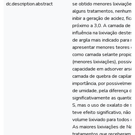
dc.description.abstract
se obtido menores lixiviações
alguns tratamentos, nenhum 
inibir a geração de acidez, fi
próximo a 3,0. A camada de c
influência na lixiviação deste
de argila mais indicado para r
apresentar menores teores de
como camada selante propicio
(menores lixiviações), possiv
capacidade em adsorver arsên
camada de quebra de capilari
importância, por possivelmen
de umidade, pela diferença de
significativamente as quantida
S, mas o uso de oxalato de s
teve efeito significativo, não
volume lixiviado para todos o
As maiores lixiviações de Na 
tratamentos que receberam e