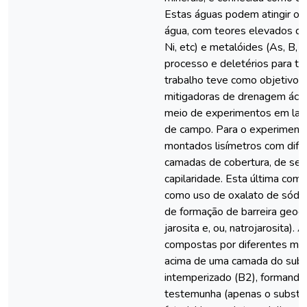
Estas águas podem atingir o le
água, com teores elevados de
Ni, etc) e metalóides (As, B, e
processo e deletérios para tod
trabalho teve como objetivo av
mitigadoras de drenagem ácid
meio de experimentos em lab
de campo. Para o experimento
montados lisímetros com dif
camadas de cobertura, de se
capilaridade. Esta última com 
como uso de oxalato de sódio
de formação de barreira geoq
jarosita e, ou, natrojarosita)
compostas por diferentes mat
acima de uma camada do subs
intemperizado (B2), formando
testemunha (apenas o substr