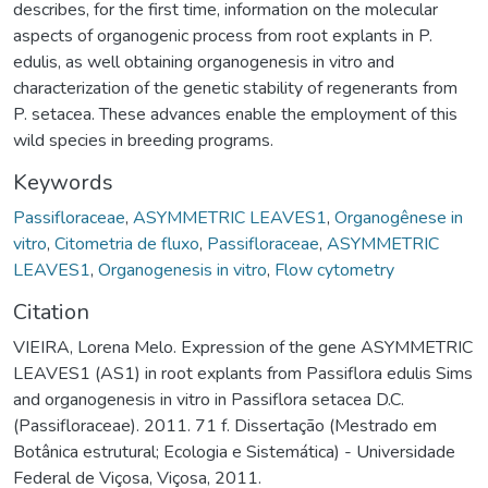
describes, for the first time, information on the molecular
aspects of organogenic process from root explants in P.
edulis, as well obtaining organogenesis in vitro and
characterization of the genetic stability of regenerants from
P. setacea. These advances enable the employment of this
wild species in breeding programs.
Keywords
Passifloraceae
,
ASYMMETRIC LEAVES1
,
Organogênese in
vitro
,
Citometria de fluxo
,
Passifloraceae
,
ASYMMETRIC
LEAVES1
,
Organogenesis in vitro
,
Flow cytometry
Citation
VIEIRA, Lorena Melo. Expression of the gene ASYMMETRIC
LEAVES1 (AS1) in root explants from Passiflora edulis Sims
and organogenesis in vitro in Passiflora setacea D.C.
(Passifloraceae). 2011. 71 f. Dissertação (Mestrado em
Botânica estrutural; Ecologia e Sistemática) - Universidade
Federal de Viçosa, Viçosa, 2011.