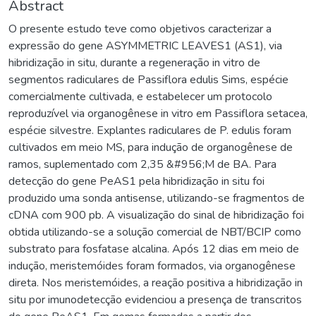
Abstract
O presente estudo teve como objetivos caracterizar a
expressão do gene ASYMMETRIC LEAVES1 (AS1), via
hibridização in situ, durante a regeneração in vitro de
segmentos radiculares de Passiflora edulis Sims, espécie
comercialmente cultivada, e estabelecer um protocolo
reproduzível via organogênese in vitro em Passiflora setacea,
espécie silvestre. Explantes radiculares de P. edulis foram
cultivados em meio MS, para indução de organogênese de
ramos, suplementado com 2,35 &#956;M de BA. Para
detecção do gene PeAS1 pela hibridização in situ foi
produzido uma sonda antisense, utilizando-se fragmentos de
cDNA com 900 pb. A visualização do sinal de hibridização foi
obtida utilizando-se a solução comercial de NBT/BCIP como
substrato para fosfatase alcalina. Após 12 dias em meio de
indução, meristemóides foram formados, via organogênese
direta. Nos meristemóides, a reação positiva a hibridização in
situ por imunodetecção evidenciou a presença de transcritos