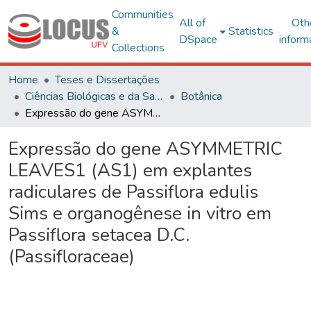
Communities
All of
Oth
&
Statistics
DSpace
inform
Collections
Home
Teses e Dissertações
Ciências Biológicas e da Saúde
Botânica
Expressão do gene ASYMMETRIC LEAVES1 (AS1) em explantes radiculares de Passiflora edulis Sims e organogênese in vitro em Passiflora setacea D.C. (Passifloraceae)
Expressão do gene ASYMMETRIC
LEAVES1 (AS1) em explantes
radiculares de Passiflora edulis
Sims e organogênese in vitro em
Passiflora setacea D.C.
(Passifloraceae)