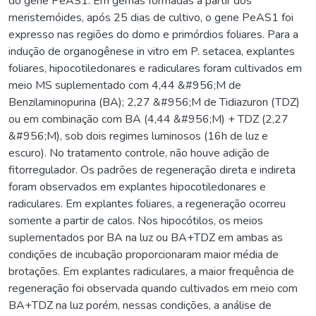
do gene PeAS1. Em gemas formadas a partir dos
meristemóides, após 25 dias de cultivo, o gene PeAS1 foi
expresso nas regiões do domo e primórdios foliares. Para a
indução de organogênese in vitro em P. setacea, explantes
foliares, hipocotiledonares e radiculares foram cultivados em
meio MS suplementado com 4,44 &#956;M de
Benzilaminopurina (BA); 2,27 &#956;M de Tidiazuron (TDZ)
ou em combinação com BA (4,44 &#956;M) + TDZ (2,27
&#956;M), sob dois regimes luminosos (16h de luz e
escuro). No tratamento controle, não houve adição de
fitorregulador. Os padrões de regeneração direta e indireta
foram observados em explantes hipocotiledonares e
radiculares. Em explantes foliares, a regeneração ocorreu
somente a partir de calos. Nos hipocótilos, os meios
suplementados por BA na luz ou BA+TDZ em ambas as
condições de incubação proporcionaram maior média de
brotações. Em explantes radiculares, a maior frequência de
regeneração foi observada quando cultivados em meio com
BA+TDZ na luz porém, nessas condições, a análise de