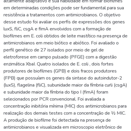
altamente adaptativo e sua habilidade em formar biofilmes
em determinadas condições pode ser fundamental para sua
resistência a tratamentos com antimicrobianos. O objetivo
desse estudo foi avaliar os perfis de expressões dos genes
luxS, fliC, csgA e fimA envolvidos com a formação de
biofilmes em E. coli obtidos de leite mastítico na presença de
antimicrobianos em meio biótico e abiótico. Foi avaliado o
perfil genético de 27 isolados por meio de gel de
eletroforese em campo pulsado (PFGE) com a digestão
enzimática XbaI. Quatro isolados de E. coli , dois fortes
produtores de biofilmes (GPB) e dois fracos produtores
(FPB) que possuíam os genes da sintase do autoindutor-2
(luxS), flagelina (fliC), subunidade maior da fímbria curli (csgA)
e subunidade maior da fímbria do tipo I (fimA) foram
selecionados por PCR convencional. Foi avaliada a
concentração inibitória mínima (MIC) dos antimicrobianos para
realização dos demais testes com a concentração de ½ MIC.
A produção de biofilme foi detectada na presença de
antimicrobianos e visualizada em microscopio eletrônico de