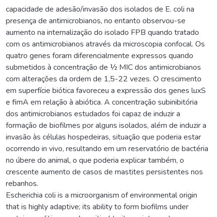
capacidade de adesão/invasão dos isolados de E. coli na
presença de antimicrobianos, no entanto observou-se
aumento na internalização do isolado FPB quando tratado
com os antimicrobianos através da microscopia confocal. Os
quatro genes foram diferencialmente expressos quando
submetidos à concentração de ½ MIC dos antimicrobianos
com alterações da ordem de 1,5-22 vezes. O crescimento
em superfície biótica favoreceu a expressão dos genes luxS
e fimA em relação à abiótica. A concentração subinibitória
dos antimicrobianos estudados foi capaz de induzir a
formação de biofilmes por alguns isolados, além de induzir a
invasão às células hospedeiras, situação que poderia estar
ocorrendo in vivo, resultando em um reservatório de bactéria
no úbere do animal, o que poderia explicar também, o
crescente aumento de casos de mastites persistentes nos
rebanhos.
Escherichia coli is a microorganism of environmental origin
that is highly adaptive; its ability to form biofilms under