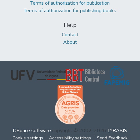
Terms of authorization for publication
Terms of authorization for publishing books
Help
Contact
About
DSpace software
copyright © 2002-2026
LYRASIS
Cookie settings
Accessibility settings
Send Feedback