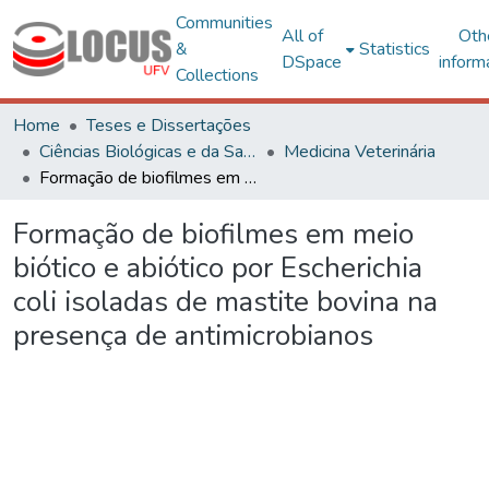
Communities
All of
Oth
&
Statistics
DSpace
inform
Collections
Home
Teses e Dissertações
Ciências Biológicas e da Saúde
Medicina Veterinária
Formação de biofilmes em meio biótico e abiótico por Escherichia coli isoladas de mastite bovina na presença de antimicrobianos
Formação de biofilmes em meio
biótico e abiótico por Escherichia
coli isoladas de mastite bovina na
presença de antimicrobianos