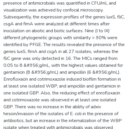
presence of antimicrobials was quantified in CFU/mL and
visualization was achieved by confocal microscopy.
Subsequently, the expression profiles of the genes luxS, fliC,
csgA and fimA were analyzed at different times after
inoculation on abiotic and biotic surfaces. Nine (I to IX)
different phylogenetic groups with similarity > 90% were
identified by PFGE. The results revealed the presence of the
genes luxS, fimA and csgA in all 27 isolates, whereas the
fliC gene was only detected in 16. The MICs ranged from
0.05 to 8 &#956;g/mL, with the highest values obtained for
gentamicin (8 &#956;g/mL) and ampicillin (6 &#956;g/mL).
Enrofloxacin and cotrimoxazole induced biofilm formation in
at least one isolated WBP, and ampicillin and gentamicin in
one isolated GBP. Also, the reducing effect of enrofloxacin
and cotrimoxazole was observed in at least one isolated
GBP. There was no increase in the ability of adxiv
hesion/invasion of the isolates of E. coli in the presence of
antibiotics, but an increase in the internalization of the WBP
isolate when treated with antimicrobials was observed