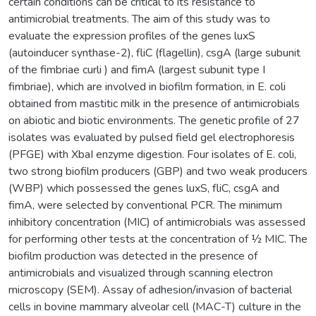
certain conditions can be critical to its resistance to
antimicrobial treatments. The aim of this study was to
evaluate the expression profiles of the genes luxS
(autoinducer synthase-2), fliC (flagellin), csgA (large subunit
of the fimbriae curli ) and fimA (largest subunit type I
fimbriae), which are involved in biofilm formation, in E. coli
obtained from mastitic milk in the presence of antimicrobials
on abiotic and biotic environments. The genetic profile of 27
isolates was evaluated by pulsed field gel electrophoresis
(PFGE) with XbaI enzyme digestion. Four isolates of E. coli,
two strong biofilm producers (GBP) and two weak producers
(WBP) which possessed the genes luxS, fliC, csgA and
fimA, were selected by conventional PCR. The minimum
inhibitory concentration (MIC) of antimicrobials was assessed
for performing other tests at the concentration of ½ MIC. The
biofilm production was detected in the presence of
antimicrobials and visualized through scanning electron
microscopy (SEM). Assay of adhesion/invasion of bacterial
cells in bovine mammary alveolar cell (MAC-T) culture in the