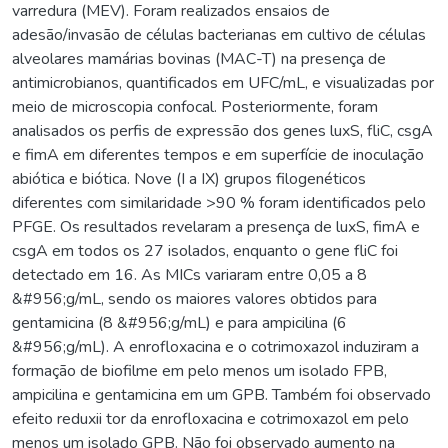
varredura (MEV). Foram realizados ensaios de
adesão/invasão de células bacterianas em cultivo de células
alveolares mamárias bovinas (MAC-T) na presença de
antimicrobianos, quantificados em UFC/mL, e visualizadas por
meio de microscopia confocal. Posteriormente, foram
analisados os perfis de expressão dos genes luxS, fliC, csgA
e fimA em diferentes tempos e em superfície de inoculação
abiótica e biótica. Nove (I a IX) grupos filogenéticos
diferentes com similaridade >90 % foram identificados pelo
PFGE. Os resultados revelaram a presença de luxS, fimA e
csgA em todos os 27 isolados, enquanto o gene fliC foi
detectado em 16. As MICs variaram entre 0,05 a 8
&#956;g/mL, sendo os maiores valores obtidos para
gentamicina (8 &#956;g/mL) e para ampicilina (6
&#956;g/mL). A enrofloxacina e o cotrimoxazol induziram a
formação de biofilme em pelo menos um isolado FPB,
ampicilina e gentamicina em um GPB. Também foi observado
efeito reduxii tor da enrofloxacina e cotrimoxazol em pelo
menos um isolado GPB. Não foi observado aumento na