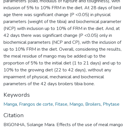
parameters (load, modulus of rupture and toughness), with
inclusion of 5% to 10% FRM in the diet. At 28 days of bird
age there was significant change (P <0.05) in physical
parameters (weight of the tibia) and biochemical parameter
(NCP) with inclusion up to 10% of FRM in the diet. And, at
42 days there was significant change (P <0.05) only in
biochemical parameters (NCP and CP), with the inclusion of
up to 10% FRM in the diet. Overall, considering the results,
the meal residue of mango may be added up to the
proportion of 5% to the initial diet (1 to 21 days) and up to
10% to the growing diet (22 to 42 days), without any
impairment of physical, mechanical and biochemical
parameters of the 42 days broilers tibia bone.
Keywords
Manga
,
Frangos de corte
,
Fitase
,
Mango
,
Broilers
,
Phytase
Citation
BIGONHA, Solange Mara. Effects of the use of meal mango