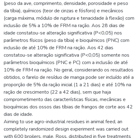
(peso da ave, comprimento, densidade, porosidade e peso
da tíbia), químicos (teor de cinzas e fósforo) e mecânicos
(carga máxima, módulo de ruptura e tenacidade à flexão) com
inclusão de 5% a 10% de FRM na ração. Aos 28 dias de
idade constatou-se alteração significativa (P<0,05) nos
parâmetros físicos (peso da tíbia) e bioquímicos (PNC) com
inclusão de até 10% de FRM na ração. Aos 42 dias
constatou-se alteração significativa (P<0,05) somente nos
parâmetros bioquímicos (PNC e PC) com a inclusão de até
10% de FRM na ração. No geral, considerando os resultados
obtidos, o farelo de resíduo de manga pode ser incluído até a
proporção de 5% da ração inicial (1 a 21 dias) e até 10% na
ração de crescimento (22 a 42 dias), sem que haja
comprometimento das características físicas, mecânicas e
bioquímicas dos ossos das tíbias de frangos de corte aos 42
dias de idade.
Aiming to use agro-industrial residues in animal feed, an
completely randomized design experiment was carried out
with 600 broilers, male, Ross, distributed in five treatments