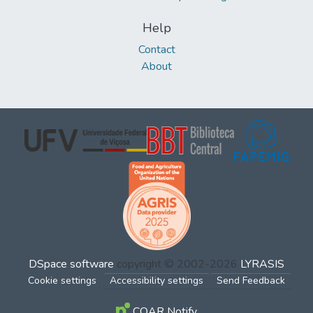
Help
Contact
About
DSpace software
copyright © 2002-2026
LYRASIS
Cookie settings
Accessibility settings
Send Feedback
COAR Notify