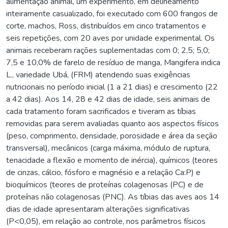
alimentação animal, um experimento, em delineamento
inteiramente casualizado, foi executado com 600 frangos de
corte, machos, Ross, distribuídos em cinco tratamentos e
seis repetições, com 20 aves por unidade experimental. Os
animais receberam rações suplementadas com 0; 2,5; 5,0;
7,5 e 10,0% de farelo de resíduo de manga, Mangifera indica
L., variedade Ubá, (FRM) atendendo suas exigências
nutricionais no período inicial (1 a 21 dias) e crescimento (22
a 42 dias). Aos 14, 28 e 42 dias de idade, seis animais de
cada tratamento foram sacrificados e tiveram as tíbias
removidas para serem avaliadas quanto aos aspectos físicos
(peso, comprimento, densidade, porosidade e área da seção
transversal), mecânicos (carga máxima, módulo de ruptura,
tenacidade a flexão e momento de inércia), químicos (teores
de cinzas, cálcio, fósforo e magnésio e a relação Ca:P) e
bioquímicos (teores de proteínas colagenosas (PC) e de
proteínas não colagenosas (PNC). As tíbias das aves aos 14
dias de idade apresentaram alterações significativas
(P<0,05), em relação ao controle, nos parâmetros físicos