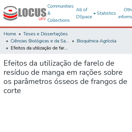
Communities
All of
Oth
&
Statistics
DSpace
inform
Collections
Home
Teses e Dissertações
Ciências Biológicas e da Saúde
Bioquímica Agrícola
Efeitos da utilização de farelo de resíduo de manga em rações sobre os parâmetros ósseos de frangos de corte
Efeitos da utilização de farelo de
resíduo de manga em rações sobre
os parâmetros ósseos de frangos de
corte