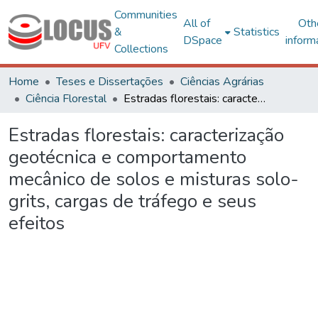
Communities
All of
Oth
&
Statistics
DSpace
inform
Collections
Home
Teses e Dissertações
Ciências Agrárias
Ciência Florestal
Estradas florestais: caracterização geotécnica e comportamento mecânico de solos e misturas solo-grits, cargas de tráfego e seus efeitos
Estradas florestais: caracterização
geotécnica e comportamento
mecânico de solos e misturas solo-
grits, cargas de tráfego e seus
efeitos