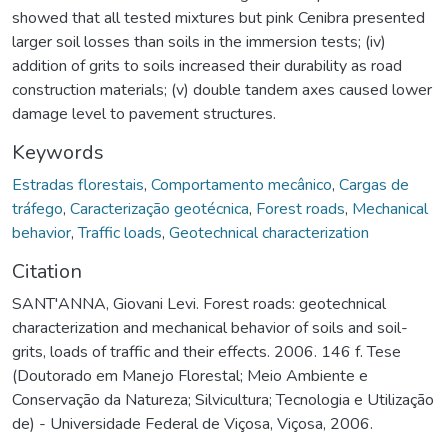
showed that all tested mixtures but pink Cenibra presented
larger soil losses than soils in the immersion tests; (iv)
addition of grits to soils increased their durability as road
construction materials; (v) double tandem axes caused lower
damage level to pavement structures.
Keywords
Estradas florestais
,
Comportamento mecânico
,
Cargas de
tráfego
,
Caracterização geotécnica
,
Forest roads
,
Mechanical
behavior
,
Traffic loads
,
Geotechnical characterization
Citation
SANT'ANNA, Giovani Levi. Forest roads: geotechnical
characterization and mechanical behavior of soils and soil-
grits, loads of traffic and their effects. 2006. 146 f. Tese
(Doutorado em Manejo Florestal; Meio Ambiente e
Conservação da Natureza; Silvicultura; Tecnologia e Utilização
de) - Universidade Federal de Viçosa, Viçosa, 2006.