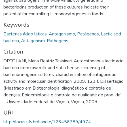
against pathogens. The wide variability genetic and
bacteriocins production of these cultures indicate their
potential for controlling L. monocytogenes in foods.
Keywords
Bactérias ácido láticas
,
Antagonismo
,
Patógenos
,
Lactic acid
bacteria
,
Antagonism
,
Pathogens
Citation
ORTOLANI, Maria Beatriz Tassinari. Autochthonous lactic acid
bacteria from raw milk and soft cheese: screening of
bacteriocinogenic cultures, characterization of antagonistic
activity and molecular identification. 2009. 123 f. Dissertação
(Mestrado em Biotecnologia, diagnóstico e controle de
doenças; Epidemiologia e controle de qualidade de prod. de)
- Universidade Federal de Viçosa, Viçosa, 2009.
URI
http://locus.ufv.br/handle/123456789/4974