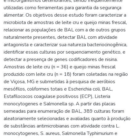
e microrganismos deteriorantes, sendo frequentemente
utilizadas como ferramentas para garantia da segurança
alimentar. Os objetivos desse estudo foram caracterizar a
microbiota de amostras de leite cru e queijo minas frescal,
relacionar as populações de BAL com a de outros grupos
naturalmente presentes, detectar BAL com atividade
antagonista e caracterizar sua natureza bacteriocinogênica,
identificar essas culturas por sequenciamento genético, e
detectar a presença de genes codificadores de nisina.
Amostras de leite cru (n = 36) e queijo minas frescal
produzido com leite cru (n = 18) foram coletadas na região
de Viçosa, MG e submetidas à pesquisa de aeróbios
mesófilos, coliformes totais e Escherichia coli, BAL,
Estafilococos coagulase positivoss (ECP), Listeria
monocytogenes e Salmonella sp. A partir das placas
semeadas para enumeração de BAL, 389 culturas foram
aleatoriamente selecionadas e avaliadas quanto à produção
de substâncias antimicrobianas com atividade contra L.
monocytogenes, S. aureus, Salmonella Typhimurium e