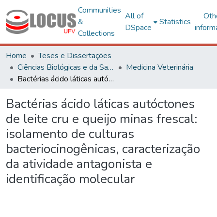
Communities
All of
Oth
&
Statistics
DSpace
inform
Collections
Home
Teses e Dissertações
Ciências Biológicas e da Saúde
Medicina Veterinária
Bactérias ácido láticas autóctones de leite cru e queijo minas frescal: isolamento de culturas bacteriocinogênicas, caracterização da atividade antagonista e identificação molecular
Bactérias ácido láticas autóctones
de leite cru e queijo minas frescal:
isolamento de culturas
bacteriocinogênicas, caracterização
da atividade antagonista e
identificação molecular