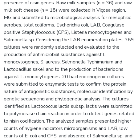
presence of nisin genes. Raw milk samples (n = 36) and raw
milk soft cheese (n = 18) were collected in Viçosa region,
MG and submitted to microbiological analysis for mesophilic
aerobes, total coliforms, Escherichia coli, LAB, Coagulase
positive Staphylococcus (CPS), Listeria monocytogenes and
Salmonella sp. Considering the LAB enumeration plates, 389
cultures were randomly selected and evaluated to the
production of antimicrobial substances against L.
monocytogenes, S. aureus, Salmonella Typhimurium and
Lactobacillus sakei, and to the production of bacteriocins
against L. monocytogenes. 20 bacteriocinogenic cultures
were submitted to enzymatic tests to confirm the protein
nature of antagonistic substances, molecular identification by
genetic sequencing and phylogenetic analysis. The cultures
identified as Lactococcus lactis subsp. lactis were submitted
to polymerase chain reaction in order to detect genes related
to nisin codification. The analyzed samples presented higher
counts of hygiene indicators microorganisms and LAB, low
counts of E. coli and CPS, and absence of Salmonella sp. and