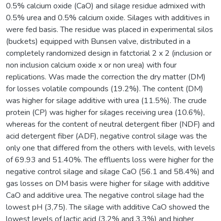
0.5% calcium oxide (CaO) and silage residue admixed with
0.5% urea and 0.5% calcium oxide. Silages with additives in
were fed basis. The residue was placed in experimental silos
(buckets) equipped with Bunsen valve, distributed in a
completely randomized design in fatctorial 2 x 2 (inclusion or
non inclusion calcium oxide x or non urea) with four
replications. Was made the correction the dry matter (DM)
for losses volatile compounds (19.2%). The content (DM)
was higher for silage additive with urea (11.5%). The crude
protein (CP) was higher for silages receiving urea (10.6%),
whereas for the content of neutral detergent fiber (NDF) and
acid detergent fiber (ADF), negative control silage was the
only one that differed from the others with levels, with levels
of 69.93 and 51.40%. The effluents loss were higher for the
negative control silage and silage CaO (56.1 and 58.4%) and
gas losses on DM basis were higher for silage with additive
CaO and additive urea. The negative control silage had the
lowest pH (3,75). The silage with additive CaO showed the
lowest levels of lactic acid (3.2% and 3.3%) and higher