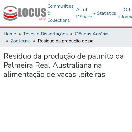
Communities
All of
Oth
&
Statistics
DSpace
inform
Collections
Home
Teses e Dissertações
Ciências Agrárias
Zootecnia
Resíduo da produção de palmito da Palmeira Real Australiana na alimentação de vacas leiteiras
Resíduo da produção de palmito da
Palmeira Real Australiana na
alimentação de vacas leiteiras