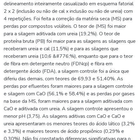
delineamento inteiramente casualizado em esquema fatorial
2 x 2 (inclusão ou não de cal x inclusão ou não de ureia) com
4 repetições. Foi feita a correção da matéria seca (MS) para
perdas por compostos voláteis. O teor de (MS) foi maior
para a silagem aditivada com ureia (19,2%). O teor de
proteína bruta (PB) foi maior para as silagens as silagens que
receberam ureia e cal (11,5%) e para as silagens que
receberam ureia (10,6 &#776;%), enquanto que para o teor
de fibra em detergente neutro (FDNcp) e fibra em
detergente ácido (FDA), a silagem controle foi a única que
diferiu das demais, com teores de 69,93 e 51,40%. As
perdas por efluentes foram maiores para a silagem controle
e silagem com CaO (56,1% e 58,4%) e as perdas por gases
na base da MS, foram maiores para a silagem aditivada com
CaO e aditivada com ureia. A silagem controle apresentou o
menor pH (3,75). As silagens aditivas com CaO e CaO e
ureia apresentaram os menores teores do ácido lático (3,2%
e 3,3%) e maiores teores de ácido propiônico (0,29% e
0,30%). Não foi constatado diferenças significativas para o