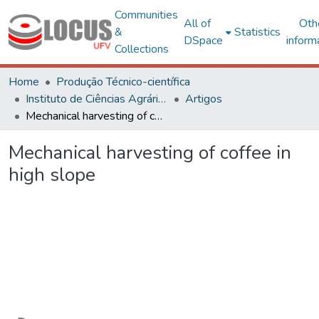
Communities
All of
Oth
&
Statistics
DSpace
inform
Collections
Home
Produção Técnico-científica
Instituto de Ciências Agrárias – CRP
Artigos
Mechanical harvesting of coffee in high slope
Mechanical harvesting of coffee in
high slope
Loading...