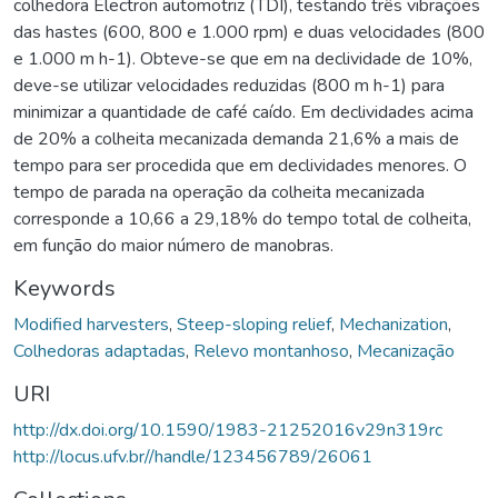
colhedora Electron automotriz (TDI), testando três vibrações
das hastes (600, 800 e 1.000 rpm) e duas velocidades (800
e 1.000 m h-1). Obteve-se que em na declividade de 10%,
deve-se utilizar velocidades reduzidas (800 m h-1) para
minimizar a quantidade de café caído. Em declividades acima
de 20% a colheita mecanizada demanda 21,6% a mais de
tempo para ser procedida que em declividades menores. O
tempo de parada na operação da colheita mecanizada
corresponde a 10,66 a 29,18% do tempo total de colheita,
em função do maior número de manobras.
Keywords
Modified harvesters
,
Steep-sloping relief
,
Mechanization
,
Colhedoras adaptadas
,
Relevo montanhoso
,
Mecanização
URI
http://dx.doi.org/10.1590/1983-21252016v29n319rc
http://locus.ufv.br//handle/123456789/26061