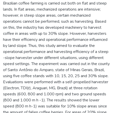
Brazilian coffee farming is carried out both on flat and steep
lands. In flat areas, mechanized operations are intensive;
however, in steep slope areas, certain mechanized
operations cannot be performed, such as harvesting. Based
on this, the industry has developed machinery to harvest
coffee in areas with up to 30% slope. However, harvesters
have their efficiency and operational performance influenced
by land slope. Thus, this study aimed to evaluate the
operational performance and harvesting efficiency of a steep
-slope harvester under different situations, using different
speed settings. The experiment was carried out in the county
of Santo Antônio do Amparo, state of Minas Gerais, Brazil,
using five coffee stands with 10, 15, 20, 25 and 30% slope.
Evaluations were performed with a self-propelled harvester
(Electron, TDI(r), Araguari, MG, Brazil) at three rotation
speeds (600, 800 and 1.000 rpm) and two ground speeds
(800 and 1.000 m h -1). The results showed the lower
speed (800 m h-1) was suitable for 10% slope areas since
the amount of fallen coffee berries. For areas of 20% slope,