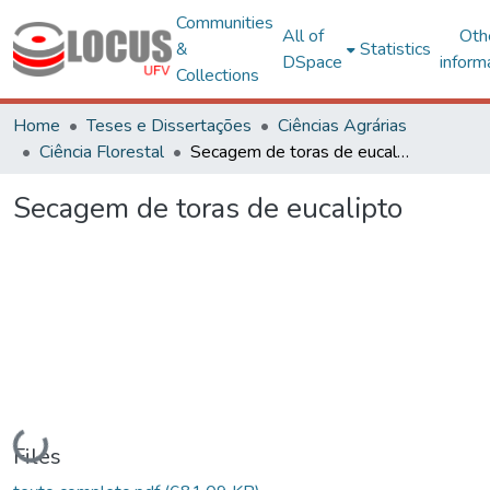
Communities
All of
Oth
&
Statistics
DSpace
inform
Collections
Home
Teses e Dissertações
Ciências Agrárias
Ciência Florestal
Secagem de toras de eucalipto
Secagem de toras de eucalipto
Loading...
Files