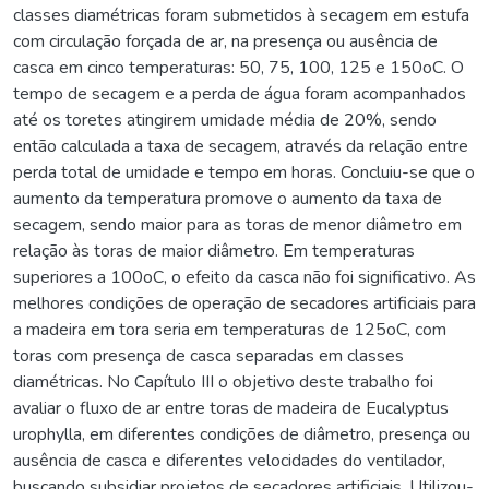
classes diamétricas foram submetidos à secagem em estufa
com circulação forçada de ar, na presença ou ausência de
casca em cinco temperaturas: 50, 75, 100, 125 e 150oC. O
tempo de secagem e a perda de água foram acompanhados
até os toretes atingirem umidade média de 20%, sendo
então calculada a taxa de secagem, através da relação entre
perda total de umidade e tempo em horas. Concluiu-se que o
aumento da temperatura promove o aumento da taxa de
secagem, sendo maior para as toras de menor diâmetro em
relação às toras de maior diâmetro. Em temperaturas
superiores a 100oC, o efeito da casca não foi significativo. As
melhores condições de operação de secadores artificiais para
a madeira em tora seria em temperaturas de 125oC, com
toras com presença de casca separadas em classes
diamétricas. No Capítulo III o objetivo deste trabalho foi
avaliar o fluxo de ar entre toras de madeira de Eucalyptus
urophylla, em diferentes condições de diâmetro, presença ou
ausência de casca e diferentes velocidades do ventilador,
buscando subsidiar projetos de secadores artificiais. Utilizou-