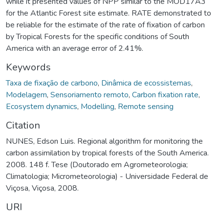
while it presented values of NPP similar to the MOD17A3
for the Atlantic Forest site estimate. RATE demonstrated to
be reliable for the estimate of the rate of fixation of carbon
by Tropical Forests for the specific conditions of South
America with an average error of 2.41%.
Keywords
Taxa de fixação de carbono
,
Dinâmica de ecossistemas
,
Modelagem
,
Sensoriamento remoto
,
Carbon fixation rate
,
Ecosystem dynamics
,
Modelling
,
Remote sensing
Citation
NUNES, Edson Luis. Regional algorithm for monitoring the
carbon assimilation by tropical forests of the South America.
2008. 148 f. Tese (Doutorado em Agrometeorologia;
Climatologia; Micrometeorologia) - Universidade Federal de
Viçosa, Viçosa, 2008.
URI