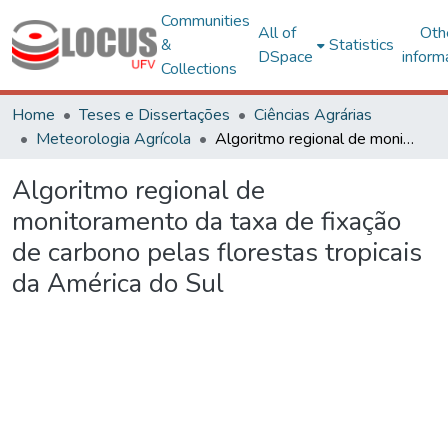
Communities
All of
Oth
&
Statistics
DSpace
inform
Collections
Home
Teses e Dissertações
Ciências Agrárias
Meteorologia Agrícola
Algoritmo regional de monitoramento da taxa de fixação de carbono pelas florestas tropicais da América do Sul
Algoritmo regional de
monitoramento da taxa de fixação
de carbono pelas florestas tropicais
da América do Sul