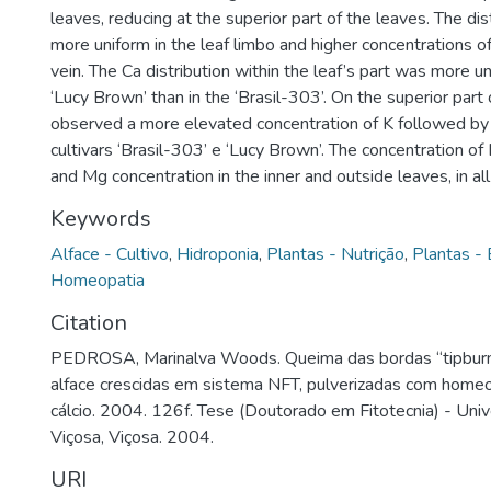
leaves, reducing at the superior part of the leaves. The di
more uniform in the leaf limbo and higher concentrations o
vein. The Ca distribution within the leaf’s part was more uni
‘Lucy Brown’ than in the ‘Brasil-303’. On the superior part 
observed a more elevated concentration of K followed by
cultivars ‘Brasil-303’ e ‘Lucy Brown’. The concentration of
and Mg concentration in the inner and outside leaves, in al
Keywords
Alface - Cultivo
,
Hidroponia
,
Plantas - Nutrição
,
Plantas - 
Homeopatia
Citation
PEDROSA, Marinalva Woods. Queima das bordas “tipburn”
alface crescidas em sistema NFT, pulverizadas com homeo
cálcio. 2004. 126f. Tese (Doutorado em Fitotecnia) - Uni
Viçosa, Viçosa. 2004.
URI