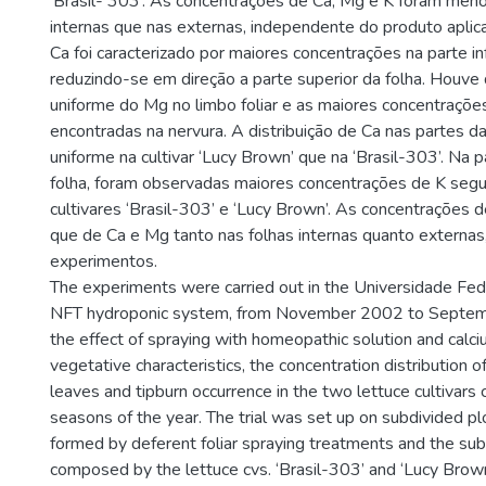
‘Brasil- 303’. As concentrações de Ca, Mg e K foram meno
internas que nas externas, independente do produto aplic
Ca foi caracterizado por maiores concentrações na parte inf
reduzindo-se em direção a parte superior da folha. Houve 
uniforme do Mg no limbo foliar e as maiores concentraçõe
encontradas na nervura. A distribuição de Ca nas partes da
uniforme na cultivar ‘Lucy Brown’ que na ‘Brasil-303’. Na p
folha, foram observadas maiores concentrações de K seg
cultivares ‘Brasil-303’ e ‘Lucy Brown’. As concentrações 
que de Ca e Mg tanto nas folhas internas quanto externas
experimentos.
The experiments were carried out in the Universidade Fed
NFT hydroponic system, from November 2002 to Septem
the effect of spraying with homeopathic solution and calci
vegetative characteristics, the concentration distribution o
leaves and tipburn occurrence in the two lettuce cultivars cu
seasons of the year. The trial was set up on subdivided p
formed by deferent foliar spraying treatments and the su
composed by the lettuce cvs. ‘Brasil-303’ and ‘Lucy Brow