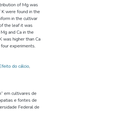
stribution of Mg was
f K were found in the
form in the cultivar
of the leaf it was
 Mg and Ca in the
 K was higher than Ca
l four experiments.
Efeito do cálcio
,
 em cultivares de
patias e fontes de
versidade Federal de