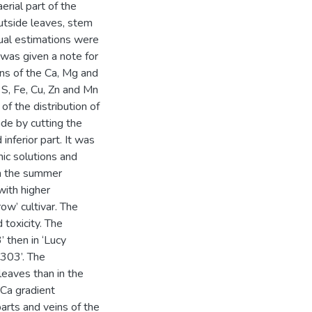
erial part of the
outside leaves, stem
sual estimations were
 was given a note for
ons of the Ca, Mg and
, S, Fe, Cu, Zn and Mn
f the distribution of
ade by cutting the
inferior part. It was
ic solutions and
in the summer
with higher
ow’ cultivar. The
 toxicity. The
’ then in ‘Lucy
-303’. The
leaves than in the
 Ca gradient
parts and veins of the