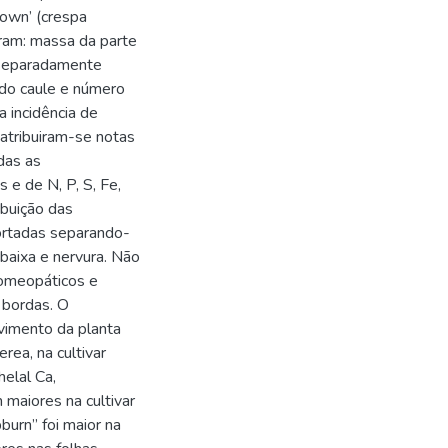
rown’ (crespa
oram: massa da parte
s separadamente
o do caule e número
a incidência de
atribuiram-se notas
das as
 e de N, P, S, Fe,
ibuição das
cortadas separando-
 baixa e nervura. Não
homeopáticos e
 bordas. O
vimento da planta
rea, na cultivar
elal Ca,
 maiores na cultivar
burn” foi maior na