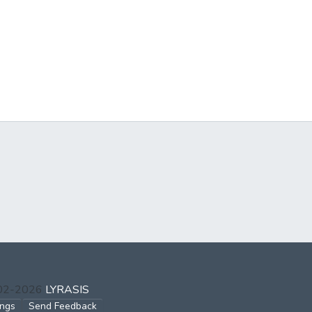
002-2026
LYRASIS
ings
Send Feedback