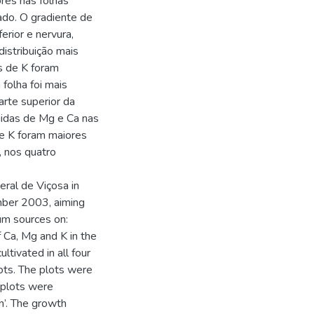
res nas folhas
ado. O gradiente de
erior e nervura,
distribuição mais
s de K foram
 folha foi mais
arte superior da
uidas de Mg e Ca nas
de K foram maiores
, nos quatro
eral de Viçosa in
ber 2003, aiming
um sources on:
f Ca, Mg and K in the
ltivated in all four
lots. The plots were
bplots were
n’. The growth