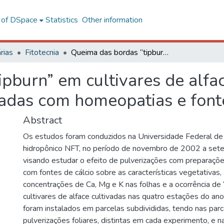
l of DSpace
Statistics
Other information
rias
Fitotecnia
Queima das bordas “tipburn” em cultivares de alface crescidas em sistema NFT, pulverizadas com homeopatias e fontes de cálcio
pburn” em cultivares de alfa
zadas com homeopatias e fonte
Abstract
Os estudos foram conduzidos na Universidade Federal de
hidropônico NFT, no período de novembro de 2002 a set
visando estudar o efeito de pulverizações com preparaçõ
com fontes de cálcio sobre as características vegetativas, 
concentrações de Ca, Mg e K nas folhas e a ocorrência de
cultivares de alface cultivadas nas quatro estações do a
foram instalados em parcelas subdivididas, tendo nas parc
pulverizações foliares, distintas em cada experimento, e 