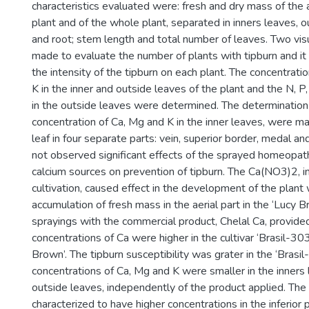
characteristics evaluated were: fresh and dry mass of the a
plant and of the whole plant, separated in inners leaves, 
and root; stem length and total number of leaves. Two vi
made to evaluate the number of plants with tipburn and it
the intensity of the tipburn on each plant. The concentrati
K in the inner and outside leaves of the plant and the N, P
in the outside leaves were determined. The determination o
concentration of Ca, Mg and K in the inner leaves, were m
leaf in four separate parts: vein, superior border, medal and 
not observed significant effects of the sprayed homeopath
calcium sources on prevention of tipburn. The Ca(NO3)2, 
cultivation, caused effect in the development of the plant 
accumulation of fresh mass in the aerial part in the ‘Lucy Br
sprayings with the commercial product, Chelal Ca, provided
concentrations of Ca were higher in the cultivar ‘Brasil-303
Brown’. The tipburn susceptibility was grater in the ‘Brasil
concentrations of Ca, Mg and K were smaller in the inners 
outside leaves, independently of the product applied. The
characterized to have higher concentrations in the inferior 