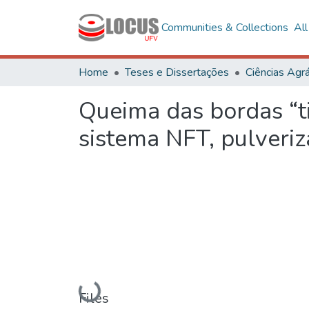
Communities & Collections
Al
Home
Teses e Dissertações
Ciências Agrá
Queima das bordas “ti
sistema NFT, pulveri
Loading...
Files