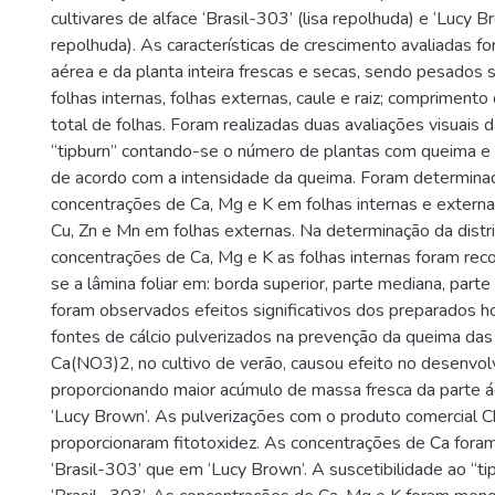
cultivares de alface ‘Brasil-303’ (lisa repolhuda) e ‘Lucy B
repolhuda). As características de crescimento avaliadas f
aérea e da planta inteira frescas e secas, sendo pesado
folhas internas, folhas externas, caule e raiz; compriment
total de folhas. Foram realizadas duas avaliações visuais d
“tipburn” contando-se o número de plantas com queima e 
de acordo com a intensidade da queima. Foram determina
concentrações de Ca, Mg e K em folhas internas e externas
Cu, Zn e Mn em folhas externas. Na determinação da distr
concentrações de Ca, Mg e K as folhas internas foram re
se a lâmina foliar em: borda superior, parte mediana, parte
foram observados efeitos significativos dos preparados 
fontes de cálcio pulverizados na prevenção da queima das
Ca(NO3)2, no cultivo de verão, causou efeito no desenvol
proporcionando maior acúmulo de massa fresca da parte áe
‘Lucy Brown’. As pulverizações com o produto comercial Ch
proporcionaram fitotoxidez. As concentrações de Ca foram
‘Brasil-303’ que em ‘Lucy Brown’. A suscetibilidade ao “tip