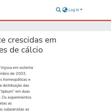
Log In
ce crescidas em
s de cálcio
 Viçosa em sistema
embro de 2003,
es homeopáticas e
a distribuição das
 “tipburn” em duas
no. Os experimentos
elas as
nas subparcelas as