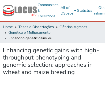
Communities
All of
Oth
&
Statistics
DSpace
inform
Collections
Home
Teses e Dissertações
Ciências Agrárias
Genética e Melhoramento
Enhancing genetic gains with high-throughput phenotyping and genomic selection: approaches in wheat and maize breeding
Enhancing genetic gains with high-
throughput phenotyping and
genomic selection: approaches in
wheat and maize breeding