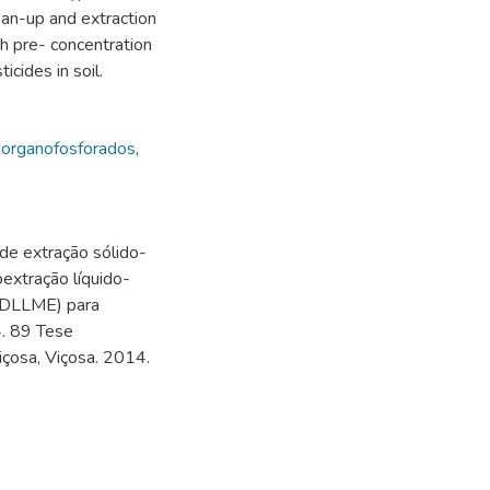
ean-up and extraction
gh pre- concentration
cides in soil.
organofosforados
,
de extração sólido-
extração líquido-
S/DLLME) para
. 89 Tese
çosa, Viçosa. 2014.