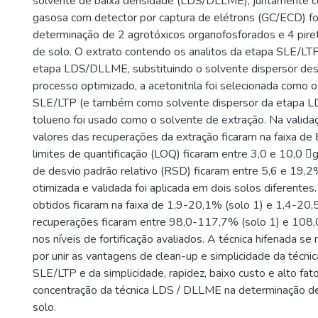
solvente de baixa densidade (LDS/DLLME), juntamente c
gasosa com detector por captura de elétrons (GC/ECD) foi 
determinação de 2 agrotóxicos organofosforados e 4 pir
de solo. O extrato contendo os analitos da etapa SLE/LT
etapa LDS/DLLME, substituindo o solvente dispersor des
processo optimizado, a acetonitrila foi selecionada como 
SLE/LTP (e também como solvente dispersor da etapa 
tolueno foi usado como o solvente de extração. Na valid
valores das recuperações da extração ficaram na faixa d
limites de quantificação (LOQ) ficaram entre 3,0 e 10,0 
de desvio padrão relativo (RSD) ficaram entre 5,6 e 19,2
otimizada e validada foi aplicada em dois solos diferente
obtidos ficaram na faixa de 1,9-20,1% (solo 1) e 1,4-20,5
recuperações ficaram entre 98,0-117,7% (solo 1) e 108,
nos níveis de fortificação avaliados. A técnica hifenada s
por unir as vantagens de clean-up e simplicidade da técni
SLE/LTP e da simplicidade, rapidez, baixo custo e alto fat
concentração da técnica LDS / DLLME na determinação de
solo.