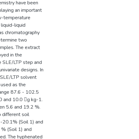
hemistry have been
playing an important
low-temperature
liquid-liquid
gas chromatography
etermine two
amples. The extract
yed in the
he SLE/LTP step and
ivariate designs. In
e SLE/LTP solvent
 used as the
 range 87.6 - 102.5
.0 and 10.0 g kg-1.
en 5.6 and 19.2 %.
different soil
9-20.1% (Soil 1) and
 % (Soil 1) and
oyed. The hyphenated