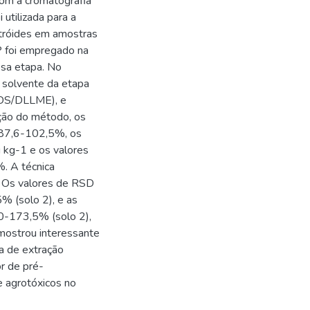
om a cromatografia
utilizada para a
etróides em amostras
P foi empregado na
sa etapa. No
o solvente da etapa
LDS/DLLME), e
ação do método, os
e 87,6-102,5%, os
g kg-1 e os valores
%. A técnica
s. Os valores de RSD
% (solo 2), e as
0-173,5% (solo 2),
e mostrou interessante
ca de extração
or de pré-
 agrotóxicos no