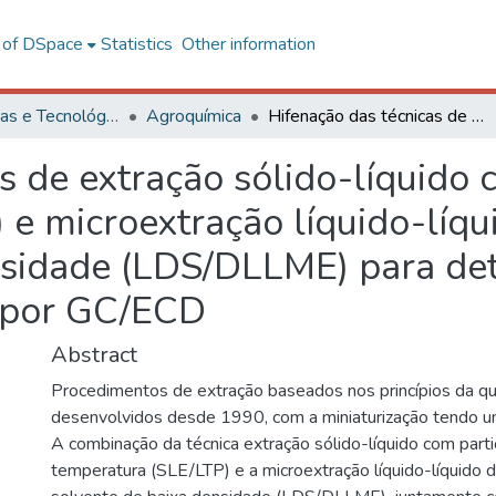
l of DSpace
Statistics
Other information
Ciências Exatas e Tecnológicas
Agroquímica
Hifenação das técnicas de extração sólido-líquido com partição a baixa temperatura(SLE/LTP) e microextração líquido-líquido dispersiva com solvente de baixa densidade (LDS/DLLME) para determinação de agrotóxicos em solos por GC/ECD
s de extração sólido-líquido 
e microextração líquido-líqu
nsidade (LDS/DLLME) para de
s por GC/ECD
Abstract
Procedimentos de extração baseados nos princípios da qu
desenvolvidos desde 1990, com a miniaturização tendo u
A combinação da técnica extração sólido-líquido com part
temperatura (SLE/LTP) e a microextração líquido-líquido 