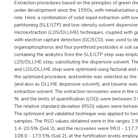
Extraction procedures based on the principles of green c
under development since the 1990s, with miniaturization 
role. Here, a combination of solid-liquid extraction with 
partitioning (SLE/LTP) and low-density solvent dispersive 
microextraction (LDS/DLLME) techniques, coupled with 
with electron capture detection (GC/ECD), was used to d
organophosphorus and four pyrethroid pesticides in soil s
containing the analytes from the SLE/LTP step was emplo
LDS/DLLME step, substituting the dispersive solvent. T
and LDS/DLLME step were optimized using factorial and un
the optimized procedure, acetonitrile was selected as th
(and also as DLLME dispersive solvent), and toluene was
extraction solvent. The extraction recoveries were in the
%, and the limits of quantification (LOQ) were between 3
The relative standard deviation (RSD) values were betwe
The optimized and validated technique was applied to two 
samples. The RSD values obtained were in the ranges 1.
1.4-20.5% (Soil 2), and the recoveries were 98.0 - 117.7
108.0 - 173.5% (Soil 2), at the fortification levels empl