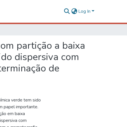
Log In
com partição a baixa
ido dispersiva com
terminação de
ímica verde tem sido
m papel importante.
ição em baixa
dispersiva com