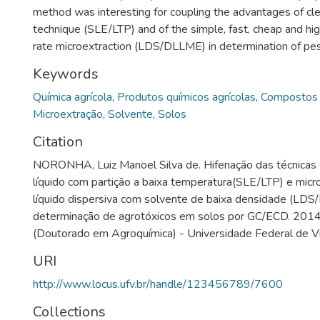
method was interesting for coupling the advantages of cl
technique (SLE/LTP) and of the simple, fast, cheap and hi
rate microextraction (LDS/DLLME) in determination of pesti
Keywords
Química agrícola
,
Produtos químicos agrícolas
,
Compostos 
Microextração
,
Solvente
,
Solos
Citation
NORONHA, Luiz Manoel Silva de. Hifenação das técnicas 
líquido com partição a baixa temperatura(SLE/LTP) e micro
líquido dispersiva com solvente de baixa densidade (LD
determinação de agrotóxicos em solos por GC/ECD. 2014
(Doutorado em Agroquímica) - Universidade Federal de Vi
URI
http://www.locus.ufv.br/handle/123456789/7600
Collections