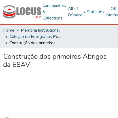
Communities
All of
Oth
&
Statistics
DSpace
inform
Collections
Home
Memória Institucional
Coleção de Fotografias Peter Henry Rolfs
Construção dos primeiros Abrigos da ESAV
Construção dos primeiros Abrigos
da ESAV