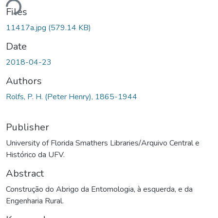
ding...
Files
11417a.jpg
(579.14 KB)
Date
2018-04-23
Authors
Rolfs, P. H. (Peter Henry), 1865-1944
Publisher
University of Florida Smathers Libraries/Arquivo Central e
Histórico da UFV.
Abstract
Construção do Abrigo da Entomologia, à esquerda, e da
Engenharia Rural.