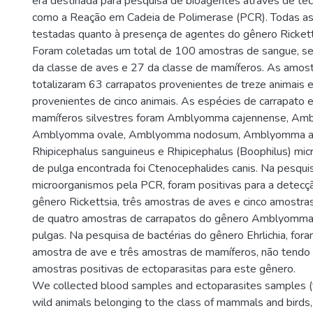
era destinada para pesquisa de bioagentes através de téc
como a Reação em Cadeia de Polimerase (PCR). Todas a
testadas quanto à presença de agentes do gênero Rickettsi
Foram coletadas um total de 100 amostras de sangue, s
da classe de aves e 27 da classe de mamíferos. As amost
totalizaram 63 carrapatos provenientes de treze animais 
provenientes de cinco animais. As espécies de carrapato
mamíferos silvestres foram Amblyomma cajennense, Am
Amblyomma ovale, Amblyomma nodosum, Amblyomma au
Rhipicephalus sanguineus e Rhipicephalus (Boophilus) micr
de pulga encontrada foi Ctenocephalides canis. Na pesqui
microorganismos pela PCR, foram positivas para a detecç
gênero Rickettsia, três amostras de aves e cinco amostra
de quatro amostras de carrapatos do gênero Amblyomma
pulgas. Na pesquisa de bactérias do gênero Ehrlichia, for
amostra de ave e três amostras de mamíferos, não tendo 
amostras positivas de ectoparasitas para este gênero.
We collected blood samples and ectoparasites samples (ti
wild animals belonging to the class of mammals and birds,