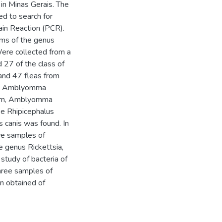
 in Minas Gerais. The
ed to search for
ain Reaction (PCR).
sms of the genus
ere collected from a
d 27 of the class of
and 47 fleas from
als Amblyomma
um, Amblyomma
e Rhipicephalus
s canis was found. In
ve samples of
e genus Rickettsia,
 study of bacteria of
three samples of
n obtained of