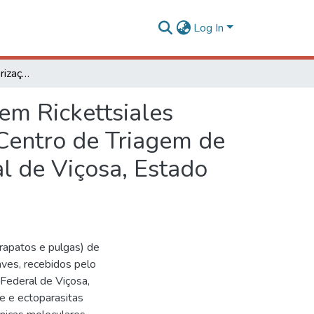
Log In
Identificação e caracterização de bioagentes da ordem Rickettsiales veiculados por carrapatos e pulgas em animais no Centro de Triagem de Animais Silvestres (CETAS) da Universidade Federal de Viçosa, Estado Minas Gerais
dem Rickettsiales
 Centro de Triagem de
l de Viçosa, Estado
rapatos e pulgas) de
aves, recebidos pelo
Federal de Viçosa,
e e ectoparasitas