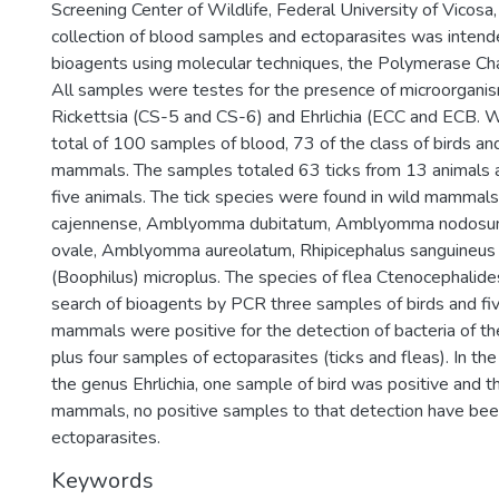
Screening Center of Wildlife, Federal University of Vicosa,
collection of blood samples and ectoparasites was intend
bioagents using molecular techniques, the Polymerase Ch
All samples were testes for the presence of microorgani
Rickettsia (CS-5 and CS-6) and Ehrlichia (ECC and ECB. W
total of 100 samples of blood, 73 of the class of birds an
mammals. The samples totaled 63 ticks from 13 animals 
five animals. The tick species were found in wild mamm
cajennense, Amblyomma dubitatum, Amblyomma nodos
ovale, Amblyomma aureolatum, Rhipicephalus sanguineus 
(Boophilus) microplus. The species of flea Ctenocephalide
search of bioagents by PCR three samples of birds and fi
mammals were positive for the detection of bacteria of th
plus four samples of ectoparasites (ticks and fleas). In the
the genus Ehrlichia, one sample of bird was positive and 
mammals, no positive samples to that detection have bee
ectoparasites.
Keywords