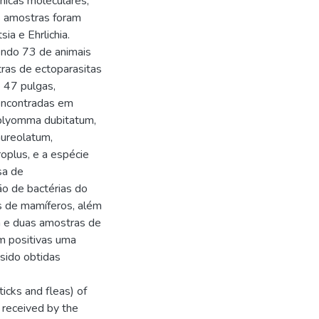
nicas moleculares,
s amostras foram
a e Ehrlichia.
endo 73 de animais
ras de ectoparasitas
e 47 pulgas,
 encontradas em
blyomma dubitatum,
reolatum,
oplus, e a espécie
sa de
ão de bactérias do
s de mamíferos, além
 e duas amostras de
am positivas uma
sido obtidas
cks and fleas) of
 received by the