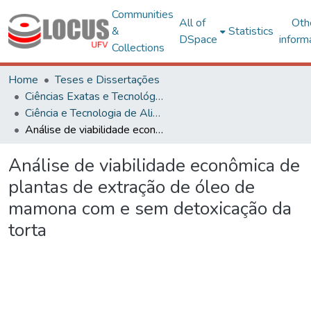
Communities
All of
Oth
&
Statistics
DSpace
inform
Collections
Home
Teses e Dissertações
Ciências Exatas e Tecnológicas
Ciência e Tecnologia de Alimentos
Análise de viabilidade econômica de plantas de extração de óleo de mamona com e sem detoxicação da torta
Análise de viabilidade econômica de
plantas de extração de óleo de
mamona com e sem detoxicação da
torta