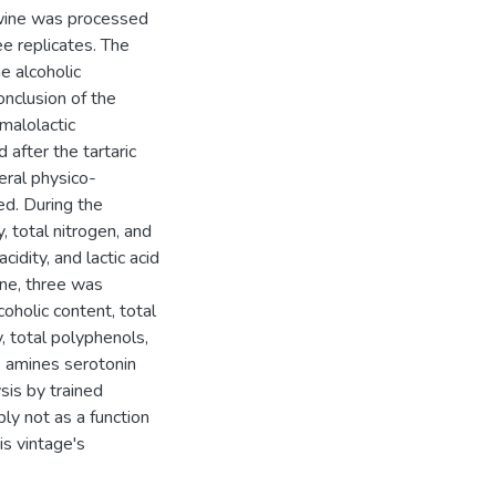
 wine was processed
ee replicates. The
e alcoholic
onclusion of the
malolactic
 after the tartaric
eral physico-
ed. During the
y, total nitrogen, and
cidity, and lactic acid
ine, three was
coholic content, total
ty, total polyphenols,
e amines serotonin
sis by trained
ly not as a function
is vintage's