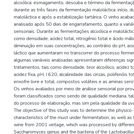
alcoólica: esmagamento, descuba e término da fermentação
durante as três fases da fermentação maloláctica: início, 
maloláctica e após a estabilização tartárica. O vinho acab
analisado após 50 dias de engarrafamento, quanto a variáv
sensoriais. Durante as fermentações alcoólica e maloláctic
como densidade, acidez total, nitrogênio total e ácido má
diminuição em suas concentrações, ao contrário do pH, acid
láctico que aumentaram no transcorrer do processo fermen
algumas variáveis analisadas apresentaram diferenças sign
tratamentos, tais como densidade, teor alcoólico, acidez tot
acidez fixa, pH, I 620, alcalinidade das cinzas, polifenóis to
enxofre livre e total, compostos voláteis e as aminas sero
Os vinhos avaliados por meio de análise sensorial por pro
foram classificados como sendo de qualidade mediana, ta
do processo de elaboração, mas sim pela qualidade da uva 
The objective of this study was to determine the physico
characteristics of the must under fermentation, as well as
wine from 2001 vintage, which was processed by different
Saccharomyces genus and the bacteria of the Lactobacill