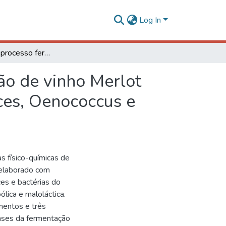
Log In
Avaliação do processo fermentativo e da composição de vinho Merlot elaborado com diferentes espécies de Saccharomyces, Oenococcus e Lactobacillus
ão de vinho Merlot
ces, Oenococcus e
s físico-químicas de
 elaborado com
es e bactérias do
lica e maloláctica.
mentos e três
fases da fermentação