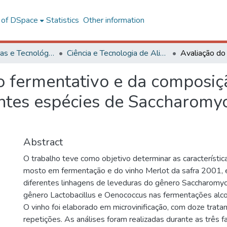
l of DSpace
Statistics
Other information
Ciências Exatas e Tecnológicas
Ciência e Tecnologia de Alimentos
o fermentativo e da composiç
ntes espécies de Saccharomy
Abstract
O trabalho teve como objetivo determinar as característica
mosto em fermentação e do vinho Merlot da safra 2001,
diferentes linhagens de leveduras do gênero Saccharomyc
gênero Lactobacillus e Oenococcus nas fermentações alcoó
O vinho foi elaborado em microvinificação, com doze trata
repetições. As análises foram realizadas durante as três 