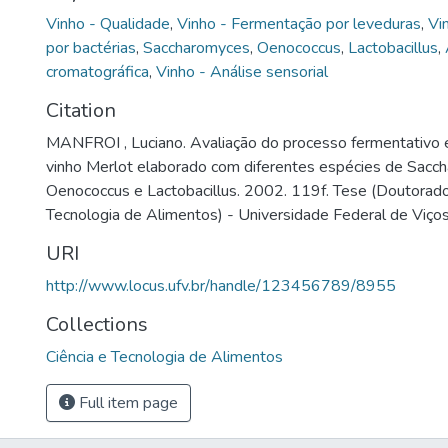
Vinho - Qualidade
,
Vinho - Fermentação por leveduras
,
Vi
por bactérias
,
Saccharomyces
,
Oenococcus
,
Lactobacillus
,
cromatográfica
,
Vinho - Análise sensorial
Citation
MANFROI , Luciano. Avaliação do processo fermentativo 
vinho Merlot elaborado com diferentes espécies de Sacc
Oenococcus e Lactobacillus. 2002. 119f. Tese (Doutorado
Tecnologia de Alimentos) - Universidade Federal de Viços
URI
http://www.locus.ufv.br/handle/123456789/8955
Collections
Ciência e Tecnologia de Alimentos
Full item page