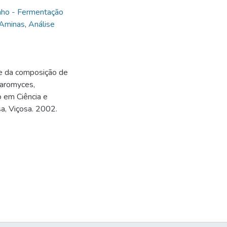
nho - Fermentação
Aminas
,
Análise
e da composição de
haromyces,
 em Ciência e
a, Viçosa. 2002.