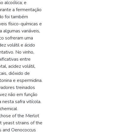
 alcoólica; e
durante a fermentação
ado foi também
eis físico-químicas e
a algumas variáveis,
lico sofreram uma
ez volátil e ácido
tativo. No vinho,
ificativas entre
al, acidez volátil,
tais, dióxido de
tonina e espermidina.
vadores treinados
lvez não em função
nesta safra vitícola.
-chemical
 those of the Merlot
 yeast strains of the
us and Oenococcus